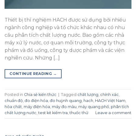
Thiết bị thí nghiệm HACH được sử dụng bởi nhiều
ngành công nghiệp và tổ chức khác nhau có nhu
cầu phân tích chất lượng nước. Bao gồm các nhà
máy xử lý nước, cơ quan môi trường, công ty thực
phẩm và đồ uống, công ty dược phẩm và các viện
nghiên cứu. Những […]
CONTINUE READING
→
Posted in
Chia sẻ kiến thức
|
Tagged
chất lượng
,
chính xác
,
chuẩn độ
,
đo điện hóa
,
đo huỳnh quang
,
hach
,
HACH Việt Nam
,
hóa chất
,
máy điện hóa
,
máy đo màu
,
máy quang phổ
,
phân tích
chất lượng nước
,
test kit kiểm tra
,
thuốc thử
Leave a comment