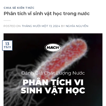
CHIA SẺ KIẾN THỨC
Phân tích vi sinh vật học trong nước
POSTED ON
THÁNG MƯỜI MỘT 13, 2024
BY
NGHĨA NGUYỄN
13
Th11