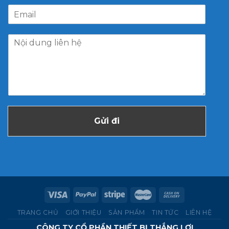
Gửi đi
TRANG CHỦ
GIỚI THIỆU
SẢN PHẨM
TIN TỨC
LIÊN HỆ
CÔNG TY CỔ PHẦN THIẾT BỊ THẮNG LỢI