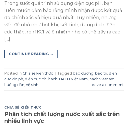
Trong suốt quá trình sử dụng điện cực pH, bạn
luôn muốn đảm bảo rằng mình nhận được kết quả
đo chính xác và hiệu quả nhất. Tuy nhiên, những
vấn đề nhỏ như bọt khí, kết tinh, dung dịch điện
cực thấp, rò rỉ KCl và ô nhiễm nhẹ có thể gây ra các
[…]
CONTINUE READING
→
Posted in
Chia sẻ kiến thức
|
Tagged
bảo dưỡng
,
bảo trì
,
điện
cực đo ph
,
điện cực ph
,
hach
,
HACH Việt Nam
,
hach vietnam
,
hướng dẫn
,
vệ sinh
Leave a comment
CHIA SẺ KIẾN THỨC
Phân tích chất lượng nước xuất sắc trên
nhiều lĩnh vực