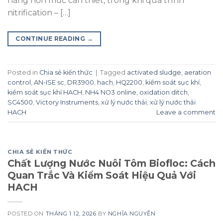
năng hơn mức cần thiết, trong khi quá trình
nitrification – […]
CONTINUE READING
→
Posted in
Chia sẻ kiến thức
|
Tagged
activated sludge
,
aeration
control
,
AN-ISE sc
,
DR3900
,
hach
,
HQ2200
,
kiểm soát sục khí
,
kiểm soát sục khí HACH
,
NH4 NO3 online
,
oxidation ditch
,
SC4500
,
Victory Instruments
,
xử lý nước thải
,
xử lý nước thải
HACH
Leave a comment
CHIA SẺ KIẾN THỨC
Chất Lượng Nước Nuôi Tôm Biofloc: Cách
Quan Trắc Và Kiểm Soát Hiệu Quả Với
HACH
POSTED ON
THÁNG 1 12, 2026
BY
NGHĨA NGUYỄN