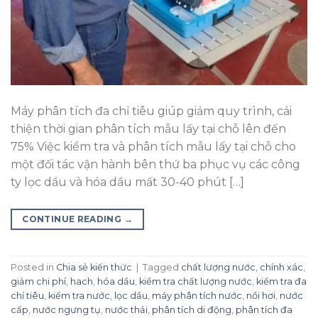
Máy phân tích đa chỉ tiêu giúp giảm quy trình, cải
thiện thời gian phân tích mẫu lấy tại chỗ lên đến
75% Việc kiểm tra và phân tích mẫu lấy tại chỗ cho
một đối tác vận hành bên thứ ba phục vụ các công
ty lọc dầu và hóa dầu mất 30-40 phút […]
CONTINUE READING
→
Posted in
Chia sẻ kiến thức
|
Tagged
chất lượng nước
,
chính xác
,
giảm chi phí
,
hach
,
hóa dầu
,
kiểm tra chất lượng nước
,
kiểm tra đa
chỉ tiêu
,
kiểm tra nước
,
lọc dầu
,
máy phân tích nước
,
nồi hơi
,
nước
cấp
,
nước ngưng tụ
,
nước thải
,
phân tích di động
,
phân tích đa