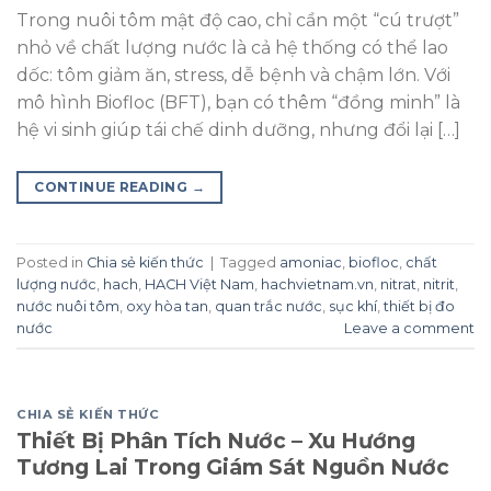
Trong nuôi tôm mật độ cao, chỉ cần một “cú trượt”
nhỏ về chất lượng nước là cả hệ thống có thể lao
dốc: tôm giảm ăn, stress, dễ bệnh và chậm lớn. Với
mô hình Biofloc (BFT), bạn có thêm “đồng minh” là
hệ vi sinh giúp tái chế dinh dưỡng, nhưng đổi lại […]
CONTINUE READING
→
Posted in
Chia sẻ kiến thức
|
Tagged
amoniac
,
biofloc
,
chất
lượng nước
,
hach
,
HACH Việt Nam
,
hachvietnam.vn
,
nitrat
,
nitrit
,
nước nuôi tôm
,
oxy hòa tan
,
quan trắc nước
,
sục khí
,
thiết bị đo
nước
Leave a comment
CHIA SẺ KIẾN THỨC
Thiết Bị Phân Tích Nước – Xu Hướng
Tương Lai Trong Giám Sát Nguồn Nước