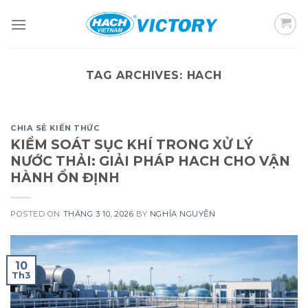
Skip
to
content
TAG ARCHIVES:
HACH
CHIA SẺ KIẾN THỨC
KIỂM SOÁT SỤC KHÍ TRONG XỬ LÝ
NƯỚC THẢI: GIẢI PHÁP HACH CHO VẬN
HÀNH ỔN ĐỊNH
POSTED ON
THÁNG 3 10, 2026
BY
NGHĨA NGUYỄN
10
Th3