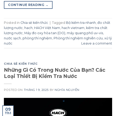
CONTINUE READING
→
Posted in
Chia sẻ kiến thức
|
Tagged
Bộ kiểm tra nhanh
,
đo chất
lượng nước
,
hach
,
HACH Việt Nam
,
hach vietnam
,
kiểm tra chất
lượng nước
,
Máy đo oxy hòa tan (DO)
,
máy quang phổ uv-vis
,
nước sạch
,
phòng thí nghiệm
,
Phòng thí nghiệm nghiên cứu
,
xử lý
nước
Leave a comment
CHIA SẺ KIẾN THỨC
Những Gì Có Trong Nước Của Bạn? Các
Loại Thiết Bị Kiểm Tra Nước
POSTED ON
THÁNG 1 9, 2025
BY
NGHĨA NGUYỄN
09
Th1