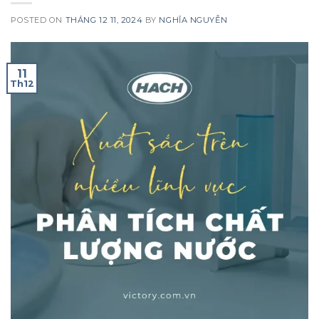
POSTED ON
THÁNG 12 11, 2024
BY
NGHĨA NGUYỄN
11
Th12