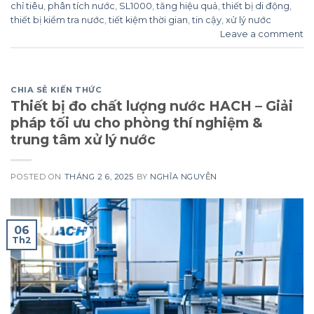
chỉ tiêu
,
phân tích nước
,
SL1000
,
tăng hiệu quả
,
thiết bị di động
,
thiết bị kiểm tra nước
,
tiết kiệm thời gian
,
tin cậy
,
xử lý nước
Leave a comment
CHIA SẺ KIẾN THỨC
Thiết bị đo chất lượng nước HACH – Giải
pháp tối ưu cho phòng thí nghiệm &
trung tâm xử lý nước
POSTED ON
THÁNG 2 6, 2025
BY
NGHĨA NGUYỄN
06
Th2