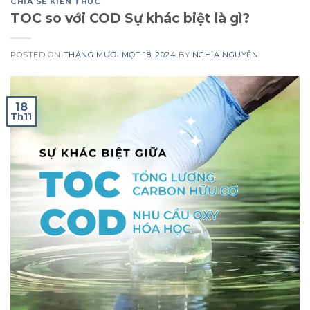
CHIA SẺ KIẾN THỨC
TOC so với COD Sự khác biệt là gì?
POSTED ON
THÁNG MƯỜI MỘT 18, 2024
BY
NGHĨA NGUYỄN
18
Th11