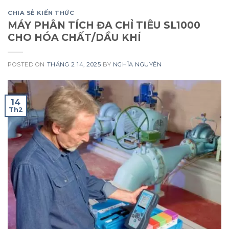
CHIA SẺ KIẾN THỨC
MÁY PHÂN TÍCH ĐA CHỈ TIÊU SL1000
CHO HÓA CHẤT/DẦU KHÍ
POSTED ON
THÁNG 2 14, 2025
BY
NGHĨA NGUYỄN
14
Th2