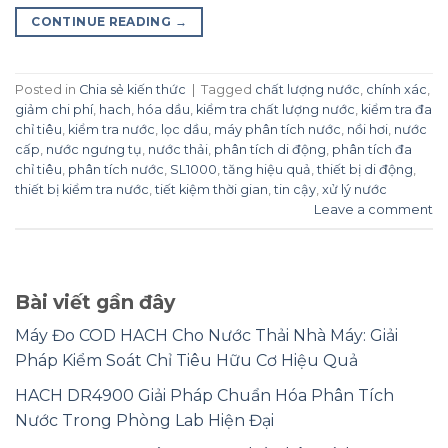
CONTINUE READING
→
Posted in
Chia sẻ kiến thức
|
Tagged
chất lượng nước
,
chính xác
,
giảm chi phí
,
hach
,
hóa dầu
,
kiểm tra chất lượng nước
,
kiểm tra đa
chỉ tiêu
,
kiểm tra nước
,
lọc dầu
,
máy phân tích nước
,
nồi hơi
,
nước
cấp
,
nước ngưng tụ
,
nước thải
,
phân tích di động
,
phân tích đa
chỉ tiêu
,
phân tích nước
,
SL1000
,
tăng hiệu quả
,
thiết bị di động
,
thiết bị kiểm tra nước
,
tiết kiệm thời gian
,
tin cậy
,
xử lý nước
Leave a comment
Bài viết gần đây
Máy Đo COD HACH Cho Nước Thải Nhà Máy: Giải
Pháp Kiểm Soát Chỉ Tiêu Hữu Cơ Hiệu Quả
HACH DR4900 Giải Pháp Chuẩn Hóa Phân Tích
Nước Trong Phòng Lab Hiện Đại