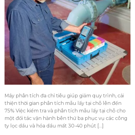
Máy phân tích đa chỉ tiêu giúp giảm quy trình, cải
thiện thời gian phân tích mẫu lấy tại chỗ lên đến
75% Việc kiểm tra và phân tích mẫu lấy tại chỗ cho
một đối tác vận hành bên thứ ba phục vụ các công
ty lọc dầu và hóa dầu mất 30-40 phút […]