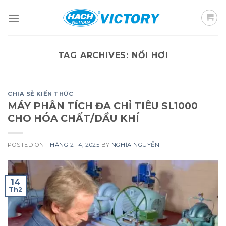
Skip
to
content
TAG ARCHIVES:
NỒI HƠI
CHIA SẺ KIẾN THỨC
MÁY PHÂN TÍCH ĐA CHỈ TIÊU SL1000
CHO HÓA CHẤT/DẦU KHÍ
POSTED ON
THÁNG 2 14, 2025
BY
NGHĨA NGUYỄN
14
Th2