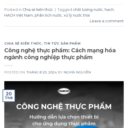
Posted in
Chia sẻ kiến thức
|
Tagged
chất lượng nước
,
hach
,
HACH Việt Nam
,
phân tích nước
,
xử lý nước thải
Leave a comment
CHIA SẺ KIẾN THỨC
,
TIN TỨC SẢN PHẨM
Công nghệ thực phẩm: Cách mạng hóa
ngành công nghiệp thực phẩm
POSTED ON
THÁNG 8 20, 2024
BY
NGHĨA NGUYỄN
20
Th8