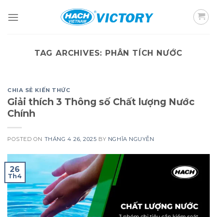
Skip
to
content
TAG ARCHIVES:
PHÂN TÍCH NƯỚC
CHIA SẺ KIẾN THỨC
Giải thích 3 Thông số Chất lượng Nước
Chính
POSTED ON
THÁNG 4 26, 2025
BY
NGHĨA NGUYỄN
26
Th4