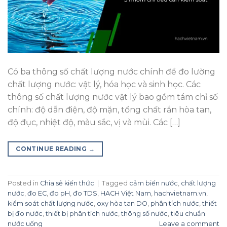
Có ba thông số chất lượng nước chính để đo lường
chất lượng nước: vật lý, hóa học và sinh học. Các
thông số chất lượng nước vật lý bao gồm tám chỉ số
chính: độ dẫn điện, độ mặn, tổng chất rắn hòa tan,
độ đục, nhiệt độ, màu sắc, vị và mùi. Các […]
CONTINUE READING
→
Posted in
Chia sẻ kiến thức
|
Tagged
cảm biến nước
,
chất lượng
nước
,
đo EC
,
đo pH
,
đo TDS
,
HACH Việt Nam
,
hachvietnam.vn
,
kiểm soát chất lượng nước
,
oxy hòa tan DO
,
phân tích nước
,
thiết
bị đo nước
,
thiết bị phân tích nước
,
thông số nước
,
tiêu chuẩn
nước uống
Leave a comment