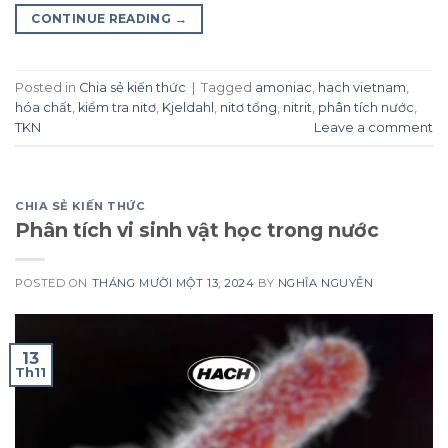
CONTINUE READING
→
Posted in
Chia sẻ kiến thức
|
Tagged
amoniac
,
hach vietnam
,
hóa chất
,
kiểm tra nitơ
,
Kjeldahl
,
nitơ tổng
,
nitrit
,
phân tích nước
,
TKN
Leave a comment
CHIA SẺ KIẾN THỨC
Phân tích vi sinh vật học trong nước
POSTED ON
THÁNG MƯỜI MỘT 13, 2024
BY
NGHĨA NGUYỄN
13
Th11