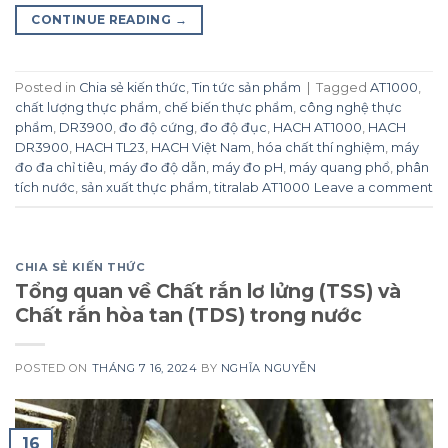
CONTINUE READING
→
Posted in
Chia sẻ kiến thức
,
Tin tức sản phẩm
|
Tagged
AT1000
,
chất lượng thực phẩm
,
chế biến thực phẩm
,
công nghệ thực
phẩm
,
DR3900
,
đo độ cứng
,
đo độ đục
,
HACH AT1000
,
HACH
DR3900
,
HACH TL23
,
HACH Việt Nam
,
hóa chất thí nghiệm
,
máy
đo đa chỉ tiêu
,
máy đo độ dẫn
,
máy đo pH
,
máy quang phổ
,
phân
tích nước
,
sản xuất thực phẩm
,
titralab AT1000
Leave a comment
CHIA SẺ KIẾN THỨC
Tổng quan về Chất rắn lơ lửng (TSS) và
Chất rắn hòa tan (TDS) trong nước
POSTED ON
THÁNG 7 16, 2024
BY
NGHĨA NGUYỄN
16