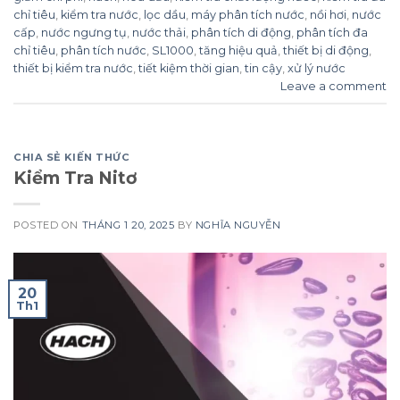
chỉ tiêu
,
kiểm tra nước
,
lọc dầu
,
máy phân tích nước
,
nồi hơi
,
nước
cấp
,
nước ngưng tụ
,
nước thải
,
phân tích di động
,
phân tích đa
chỉ tiêu
,
phân tích nước
,
SL1000
,
tăng hiệu quả
,
thiết bị di động
,
thiết bị kiểm tra nước
,
tiết kiệm thời gian
,
tin cậy
,
xử lý nước
Leave a comment
CHIA SẺ KIẾN THỨC
Kiểm Tra Nitơ
POSTED ON
THÁNG 1 20, 2025
BY
NGHĨA NGUYỄN
20
Th1