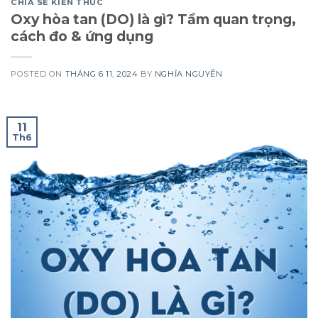
CHIA SẺ KIẾN THỨC
Oxy hòa tan (DO) là gì? Tầm quan trọng,
cách đo & ứng dụng
POSTED ON
THÁNG 6 11, 2024
BY
NGHĨA NGUYỄN
11
Th6