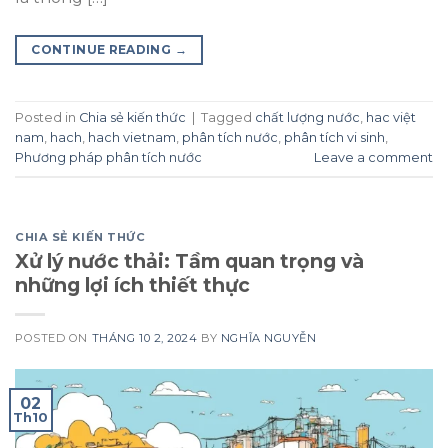
CONTINUE READING
→
Posted in
Chia sẻ kiến thức
|
Tagged
chất lượng nước
,
hac việt
nam
,
hach
,
hach vietnam
,
phân tích nước
,
phân tích vi sinh
,
Phương pháp phân tích nước
Leave a comment
CHIA SẺ KIẾN THỨC
Xử lý nước thải: Tầm quan trọng và
những lợi ích thiết thực
POSTED ON
THÁNG 10 2, 2024
BY
NGHĨA NGUYỄN
02
Th10