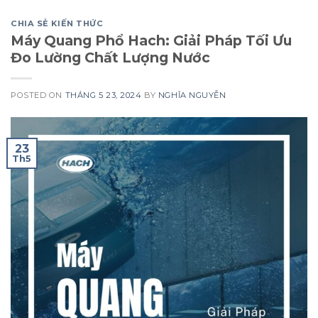
CHIA SẺ KIẾN THỨC
Máy Quang Phổ Hach: Giải Pháp Tối Ưu
Đo Lường Chất Lượng Nước
POSTED ON
THÁNG 5 23, 2024
BY
NGHĨA NGUYỄN
23
Th5