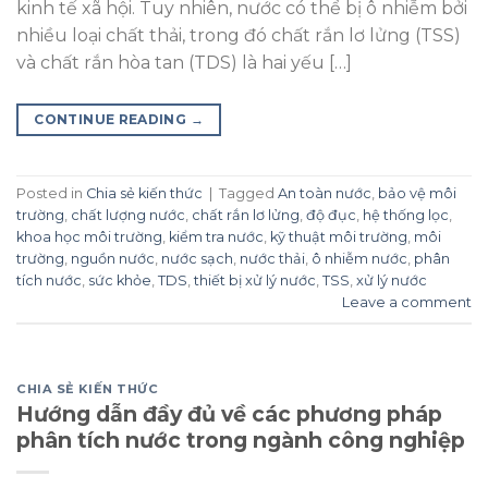
kinh tế xã hội. Tuy nhiên, nước có thể bị ô nhiễm bởi
nhiều loại chất thải, trong đó chất rắn lơ lửng (TSS)
và chất rắn hòa tan (TDS) là hai yếu […]
CONTINUE READING
→
Posted in
Chia sẻ kiến thức
|
Tagged
An toàn nước
,
bảo vệ môi
trường
,
chất lượng nước
,
chất rắn lơ lửng
,
độ đục
,
hệ thống lọc
,
khoa học môi trường
,
kiểm tra nước
,
kỹ thuật môi trường
,
môi
trường
,
nguồn nước
,
nước sạch
,
nước thải
,
ô nhiễm nước
,
phân
tích nước
,
sức khỏe
,
TDS
,
thiết bị xử lý nước
,
TSS
,
xử lý nước
Leave a comment
CHIA SẺ KIẾN THỨC
Hướng dẫn đầy đủ về các phương pháp
phân tích nước trong ngành công nghiệp