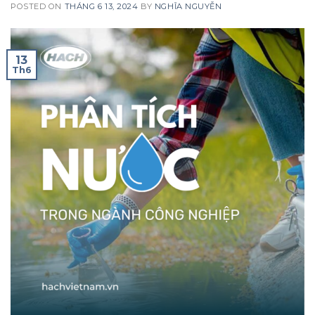
POSTED ON
THÁNG 6 13, 2024
BY
NGHĨA NGUYỄN
13
Th6