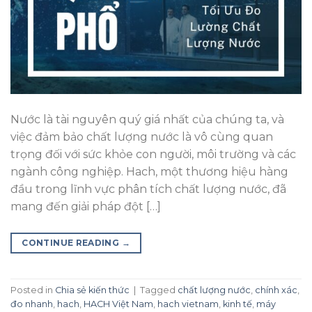
Nước là tài nguyên quý giá nhất của chúng ta, và
việc đảm bảo chất lượng nước là vô cùng quan
trọng đối với sức khỏe con người, môi trường và các
ngành công nghiệp. Hach, một thương hiệu hàng
đầu trong lĩnh vực phân tích chất lượng nước, đã
mang đến giải pháp đột […]
CONTINUE READING
→
Posted in
Chia sẻ kiến thức
|
Tagged
chất lượng nước
,
chính xác
,
đo nhanh
,
hach
,
HACH Việt Nam
,
hach vietnam
,
kinh tế
,
máy