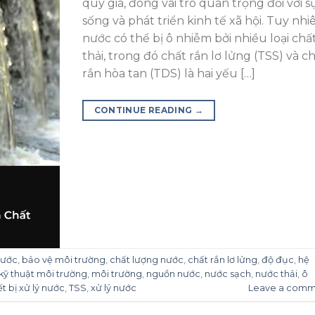
quý giá, đóng vai trò quan trọng đối với s
sống và phát triển kinh tế xã hội. Tuy nhi
nước có thể bị ô nhiễm bởi nhiều loại chấ
thải, trong đó chất rắn lơ lửng (TSS) và c
rắn hòa tan (TDS) là hai yếu […]
CONTINUE READING
→
nước
,
bảo vệ môi trường
,
chất lượng nước
,
chất rắn lơ lửng
,
độ đục
,
hệ
kỹ thuật môi trường
,
môi trường
,
nguồn nước
,
nước sạch
,
nước thải
,
ô
ết bị xử lý nước
,
TSS
,
xử lý nước
Leave a comm