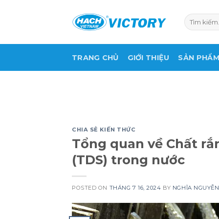
Skip
to
Tìm
kiếm:
content
TRANG CHỦ
GIỚI THIỆU
SẢN PHẨ
CHIA SẺ KIẾN THỨC
Tổng quan về Chất rắn
(TDS) trong nước
POSTED ON
THÁNG 7 16, 2024
BY
NGHĨA NGUYỄ