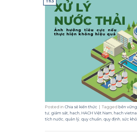
Th3
Posted in
Chia sẻ kiến thức
|
Tagged
bền vững
tư
,
giám sát
,
hach
,
HACH Việt Nam
,
hach vietn
tích nước
,
quản lý
,
quy chuẩn
,
quy định
,
sức khỏ