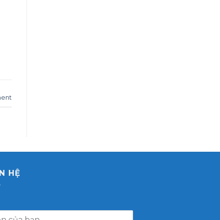
ent
ÊN HỆ