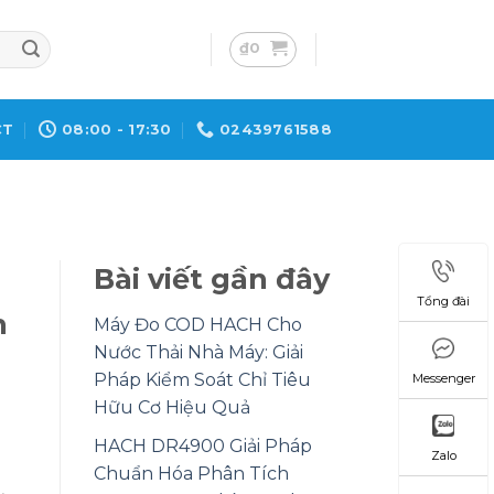
₫
0
CT
08:00 - 17:30
02439761588
Bài viết gần đây
Tổng đài
n
Máy Đo COD HACH Cho
Nước Thải Nhà Máy: Giải
Pháp Kiểm Soát Chỉ Tiêu
Messenger
Hữu Cơ Hiệu Quả
HACH DR4900 Giải Pháp
Zalo
Chuẩn Hóa Phân Tích