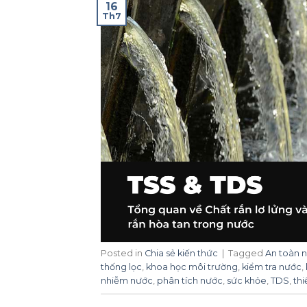
16
Th7
Posted in
Chia sẻ kiến thức
|
Tagged
An toàn 
thống lọc
,
khoa học môi trường
,
kiểm tra nước
,
nhiễm nước
,
phân tích nước
,
sức khỏe
,
TDS
,
thi