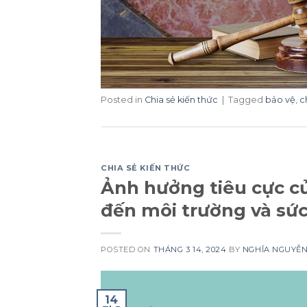
Posted in
Chia sẻ kiến thức
|
Tagged
bảo vệ
,
c
CHIA SẺ KIẾN THỨC
Ảnh hưởng tiêu cực củ
đến môi trường và sứ
POSTED ON
THÁNG 3 14, 2024
BY
NGHĨA NGUYỄ
14