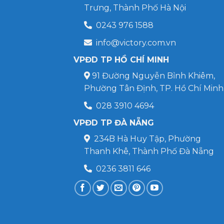
Trưng, Thành Phố Hà Nội
0243 976 1588
info@victory.com.vn
VPĐD TP HỒ CHÍ MINH
91 Đường Nguyễn Bỉnh Khiêm,
Phường Tân Định, TP. Hồ Chí Minh
028 3910 4694
VPĐD TP ĐÀ NẴNG
234B Hà Huy Tập, Phường
Thanh Khê, Thành Phố Đà Nẵng
0236 3811 646