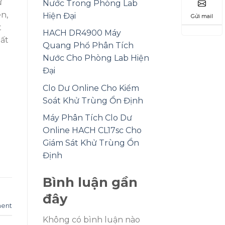
ự
Nước Trong Phòng Lab
ên,
Hiện Đại
Gửi mail
t
HACH DR4900 Máy
hất
Quang Phổ Phân Tích
Nước Cho Phòng Lab Hiện
Đại
Clo Dư Online Cho Kiểm
Soát Khử Trùng Ổn Định
Máy Phân Tích Clo Dư
Online HACH CL17sc Cho
Giám Sát Khử Trùng Ổn
Định
Bình luận gần
đây
ent
Không có bình luận nào