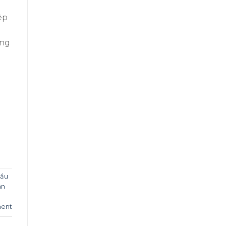
ệp
úng
ầu
ân
ent