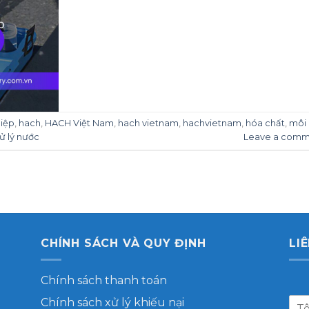
iệp
,
hach
,
HACH Việt Nam
,
hach vietnam
,
hachvietnam
,
hóa chất
,
môi
ử lý nước
Leave a comm
CHÍNH SÁCH VÀ QUY ĐỊNH
LI
Chính sách thanh toán
Chính sách xử lý khiếu nại