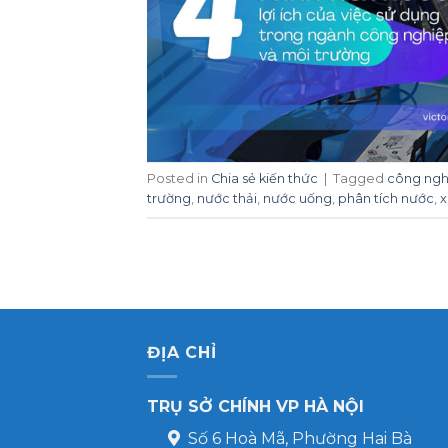
Posted in
Chia sẻ kiến thức
|
Tagged
công ngh
trường
,
nước thải
,
nước uống
,
phân tích nước
,
x
ĐỊA CHỈ
TRỤ SỞ CHÍNH VP HÀ NỘI
Số 6 Hoà Mã, Phường Hai Bà