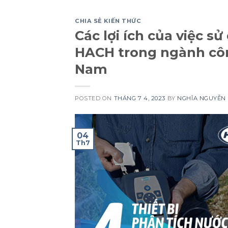
CHIA SẺ KIẾN THỨC
Các lợi ích của việc s
HACH trong ngành côn
Nam
POSTED ON
THÁNG 7 4, 2023
BY
NGHĨA NGUYỄN
04
Th7