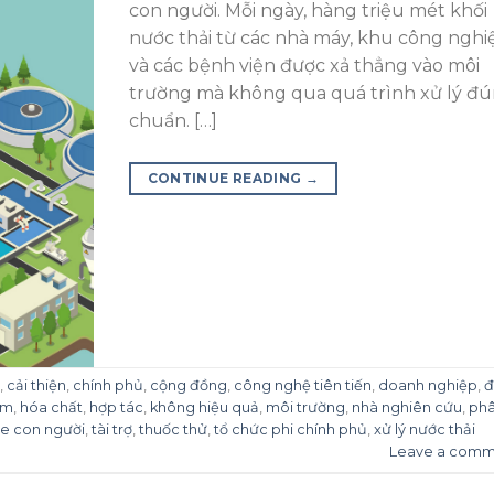
con người. Mỗi ngày, hàng triệu mét khối
nước thải từ các nhà máy, khu công nghi
và các bệnh viện được xả thẳng vào môi
trường mà không qua quá trình xử lý đ
chuẩn. […]
CONTINUE READING
→
,
cải thiện
,
chính phủ
,
cộng đồng
,
công nghệ tiên tiến
,
doanh nghiệp
,
đ
am
,
hóa chất
,
hợp tác
,
không hiệu quả
,
môi trường
,
nhà nghiên cứu
,
ph
e con người
,
tài trợ
,
thuốc thử
,
tổ chức phi chính phủ
,
xử lý nước thải
Leave a comm