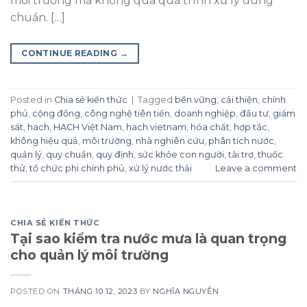
môi trường mà không qua quá trình xử lý đúng
chuẩn. […]
CONTINUE READING
→
Posted in
Chia sẻ kiến thức
|
Tagged
bền vững
,
cải thiện
,
chính
phủ
,
cộng đồng
,
công nghệ tiên tiến
,
doanh nghiệp
,
đầu tư
,
giám
sát
,
hach
,
HACH Việt Nam
,
hach vietnam
,
hóa chất
,
hợp tác
,
không hiệu quả
,
môi trường
,
nhà nghiên cứu
,
phân tích nước
,
quản lý
,
quy chuẩn
,
quy định
,
sức khỏe con người
,
tài trợ
,
thuốc
thử
,
tổ chức phi chính phủ
,
xử lý nước thải
Leave a comment
CHIA SẺ KIẾN THỨC
Tại sao kiểm tra nước mưa là quan trọng
cho quản lý môi trường
POSTED ON
THÁNG 10 12, 2023
BY
NGHĨA NGUYỄN