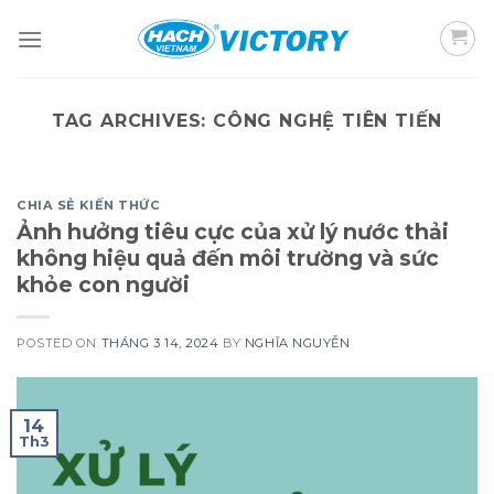
Skip
to
content
TAG ARCHIVES:
CÔNG NGHỆ TIÊN TIẾN
CHIA SẺ KIẾN THỨC
Ảnh hưởng tiêu cực của xử lý nước thải
không hiệu quả đến môi trường và sức
khỏe con người
POSTED ON
THÁNG 3 14, 2024
BY
NGHĨA NGUYỄN
14
Th3