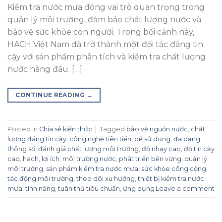
Kiểm tra nước mưa đóng vai trò quan trọng trong
quản lý môi trường, đảm bảo chất lượng nước và
bảo vệ sức khỏe con người. Trong bối cảnh này,
HACH Việt Nam đã trở thành một đối tác đáng tin
cậy với sản phẩm phân tích và kiểm tra chất lượng
nước hàng đầu. […]
CONTINUE READING
→
Posted in
Chia sẻ kiến thức
|
Tagged
bảo vệ nguồn nước
,
chất
lượng đáng tin cậy
,
công nghệ tiên tiến
,
dễ sử dụng
,
đa dạng
thông số
,
đánh giá chất lượng môi trường
,
độ nhạy cao
,
độ tin cậy
cao
,
hach
,
lợi ích
,
môi trường nước
,
phát triển bền vững
,
quản lý
môi trường
,
sản phẩm kiểm tra nước mưa
,
sức khỏe công cộng
,
tác động môi trường
,
theo dõi xu hướng
,
thiết bị kiểm tra nước
mưa
,
tính năng
,
tuân thủ tiêu chuẩn
,
ứng dụng
Leave a comment