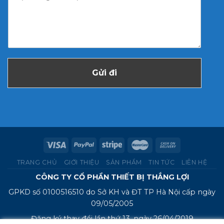
Gửi đi
TRANG CHỦ
GIỚI THIỆU
SẢN PHẨM
TIN TỨC
LIÊN HỆ
CÔNG TY CỔ PHẦN THIẾT BỊ THẮNG LỢI
GPKD số 0100516510 do Sở KH và ĐT TP Hà Nội cấp ngày
09/05/2005
Đăng ký thay đổi lần thứ 13, ngày 26/04/2019