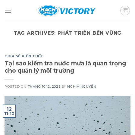
Skip
to
content
TAG ARCHIVES:
PHÁT TRIỂN BỀN VỮNG
CHIA SẺ KIẾN THỨC
Tại sao kiểm tra nước mưa là quan trọng
cho quản lý môi trường
POSTED ON
THÁNG 10 12, 2023
BY
NGHĨA NGUYỄN
12
Th10