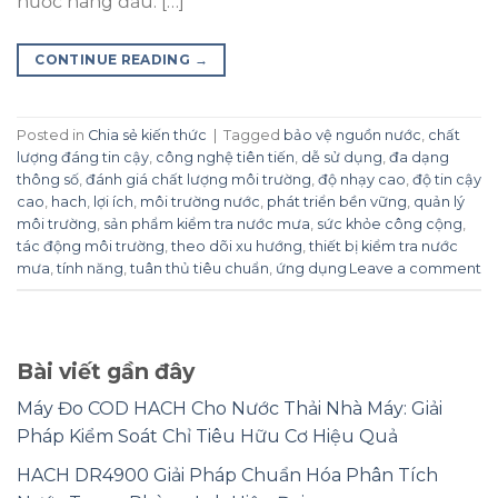
nước hàng đầu. […]
CONTINUE READING
→
Posted in
Chia sẻ kiến thức
|
Tagged
bảo vệ nguồn nước
,
chất
lượng đáng tin cậy
,
công nghệ tiên tiến
,
dễ sử dụng
,
đa dạng
thông số
,
đánh giá chất lượng môi trường
,
độ nhạy cao
,
độ tin cậy
cao
,
hach
,
lợi ích
,
môi trường nước
,
phát triển bền vững
,
quản lý
môi trường
,
sản phẩm kiểm tra nước mưa
,
sức khỏe công cộng
,
tác động môi trường
,
theo dõi xu hướng
,
thiết bị kiểm tra nước
mưa
,
tính năng
,
tuân thủ tiêu chuẩn
,
ứng dụng
Leave a comment
Bài viết gần đây
Máy Đo COD HACH Cho Nước Thải Nhà Máy: Giải
Pháp Kiểm Soát Chỉ Tiêu Hữu Cơ Hiệu Quả
HACH DR4900 Giải Pháp Chuẩn Hóa Phân Tích