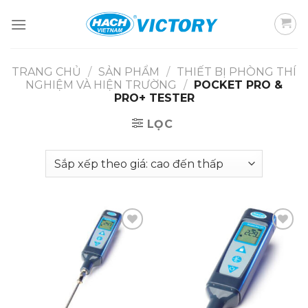
Skip
to
content
TRANG CHỦ
/
SẢN PHẨM
/
THIẾT BỊ PHÒNG THÍ
NGHIỆM VÀ HIỆN TRƯỜNG
/
POCKET PRO &
PRO+ TESTER
LỌC
Add to
Add to
wishlist
wishlist