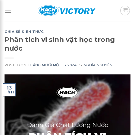
Skip
to
content
CHIA SẺ KIẾN THỨC
Phân tích vi sinh vật học trong
nước
POSTED ON
THÁNG MƯỜI MỘT 13, 2024
BY
NGHĨA NGUYỄN
13
Th11