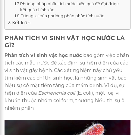
Phương pháp phân tích nước hiệu quả để đạt được
kết quả chính xác
Tương lai của phương pháp phân tích nước
Kết luận
PHÂN TÍCH VI SINH VẬT HỌC NƯỚC LÀ
GÌ?
Phân tích vi sinh vật học nước
bao gồm việc phân
tích các mẫu nước để xác định sự hiện diện của các
vi sinh vật gây bệnh. Các xét nghiệm này chủ yếu
tìm kiếm các chỉ thị sinh học, là những sinh vật báo
hiệu sự có mặt tiềm tàng của mầm bệnh. Ví dụ, sự
hiện diện của
Escherichia coli
(E. coli), một loại vi
khuẩn thuộc nhóm coliform, thường biểu thị sự ô
nhiễm phân.