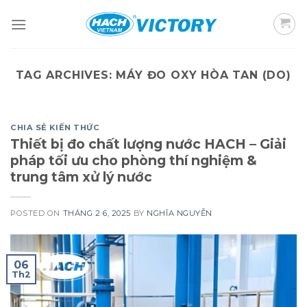
Skip
to
content
TAG ARCHIVES:
MÁY ĐO OXY HÒA TAN (DO)
CHIA SẺ KIẾN THỨC
Thiết bị đo chất lượng nước HACH – Giải
pháp tối ưu cho phòng thí nghiệm &
trung tâm xử lý nước
POSTED ON
THÁNG 2 6, 2025
BY
NGHĨA NGUYỄN
06
Th2