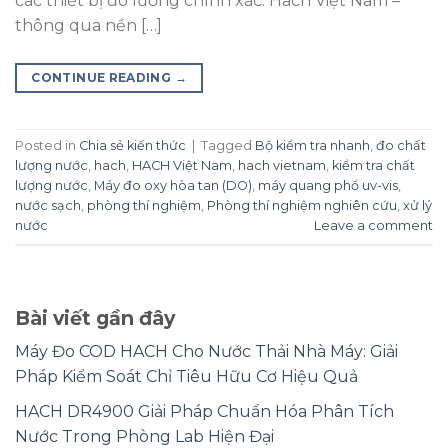
các thiết bị đo lường chính xác. Hach Việt Nam –
thông qua nền […]
CONTINUE READING
→
Posted in
Chia sẻ kiến thức
|
Tagged
Bộ kiểm tra nhanh
,
đo chất
lượng nước
,
hach
,
HACH Việt Nam
,
hach vietnam
,
kiểm tra chất
lượng nước
,
Máy đo oxy hòa tan (DO)
,
máy quang phổ uv-vis
,
nước sạch
,
phòng thí nghiệm
,
Phòng thí nghiệm nghiên cứu
,
xử lý
nước
Leave a comment
Bài viết gần đây
Máy Đo COD HACH Cho Nước Thải Nhà Máy: Giải
Pháp Kiểm Soát Chỉ Tiêu Hữu Cơ Hiệu Quả
HACH DR4900 Giải Pháp Chuẩn Hóa Phân Tích
Nước Trong Phòng Lab Hiện Đại