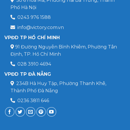
Số 6 Hoà Mã, Phường Hai Bà Trưng, Thành
Phố Hà Nội
0243 976 1588
info@victory.com.vn
VPĐD TP HỒ CHÍ MINH
91 Đường Nguyễn Bỉnh Khiêm, Phường Tân
Định, TP. Hồ Chí Minh
028 3910 4694
VPĐD TP ĐÀ NẴNG
234B Hà Huy Tập, Phường Thanh Khê,
Thành Phố Đà Nẵng
0236 3811 646