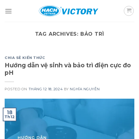
Skip
to
content
TAG ARCHIVES:
BẢO TRÌ
CHIA SẺ KIẾN THỨC
Hướng dẫn vệ sinh và bảo trì điện cực đo
pH
POSTED ON
THÁNG 12 18, 2024
BY
NGHĨA NGUYỄN
18
Th12