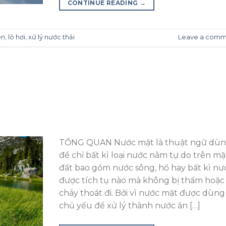
CONTINUE READING
→
ện
,
lò hơi
,
xử lý nước thải
Leave a comm
TỔNG QUAN Nước mặt là thuật ngữ dù
để chỉ bất kì loại nước nằm tự do trên mặ
đất bao gồm nước sông, hồ hay bất kì nư
được tích tụ nào mà không bị thấm hoặc
chảy thoát đi. Bởi vì nước mặt được dùng
chủ yếu để xử lý thành nước ăn […]