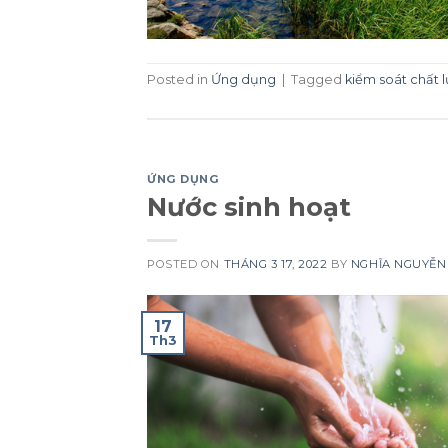
Posted in
Ứng dụng
|
Tagged
kiểm soát chất 
ỨNG DỤNG
Nước sinh hoạt
POSTED ON
THÁNG 3 17, 2022
BY
NGHĨA NGUYỄN
17
Th3