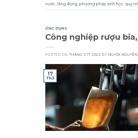
nước
,
lắng đọng
,
phương pháp sinh học
,
quy tr
ỨNG DỤNG
Công nghiệp rượu bia,
POSTED ON
THÁNG 3 17, 2022
BY
NGHĨA NGUYỄN
17
Th3