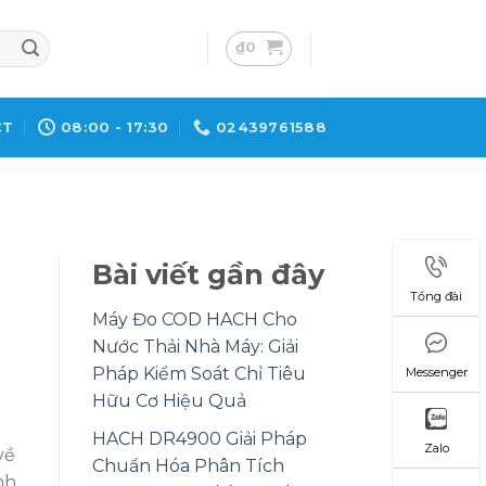
₫
0
CT
08:00 - 17:30
02439761588
Bài viết gần đây
Tổng đài
Máy Đo COD HACH Cho
Nước Thải Nhà Máy: Giải
Pháp Kiểm Soát Chỉ Tiêu
Messenger
Hữu Cơ Hiệu Quả
HACH DR4900 Giải Pháp
Zalo
về
Chuẩn Hóa Phân Tích
nh