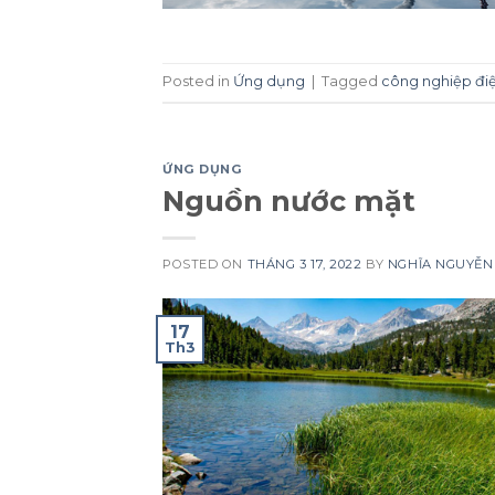
Posted in
Ứng dụng
|
Tagged
công nghiệp đi
ỨNG DỤNG
Nguồn nước mặt
POSTED ON
THÁNG 3 17, 2022
BY
NGHĨA NGUYỄN
17
Th3