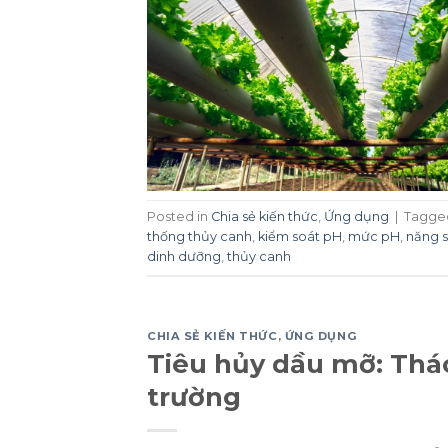
Posted in
Chia sẻ kiến thức
,
Ứng dụng
|
Tagg
thống thủy canh
,
kiểm soát pH
,
mức pH
,
năng s
dinh dưỡng
,
thủy canh
CHIA SẺ KIẾN THỨC
,
ỨNG DỤNG
Tiêu hủy dầu mỡ: Thác
trường