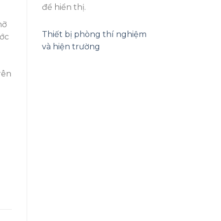
để hiển thị.
mỡ
Thiết bị phòng thí nghiệm
ước
và hiện trường
rên