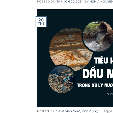
POSTED ON
THÁNG 6 20, 2024
BY
NGHĨA NGUYỄ
20
Th6
Posted in
Chia sẻ kiến thức
,
Ứng dụng
|
Tagg