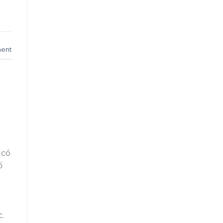
ent
 có
ố
.