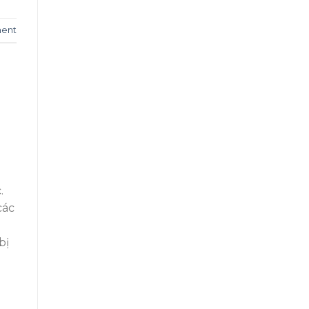
ent
.
các
bị
h