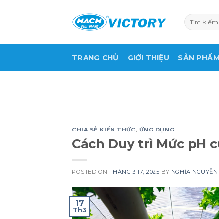
Skip
to
Tìm
kiếm:
content
TRANG CHỦ
GIỚI THIỆU
SẢN PHẨ
CHIA SẺ KIẾN THỨC
,
ỨNG DỤNG
Cách Duy trì Mức pH 
POSTED ON
THÁNG 3 17, 2025
BY
NGHĨA NGUYỄN
17
Th3