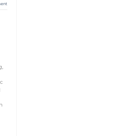
ent
g,
ực
c
h