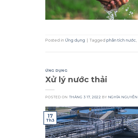
Posted in
Ứng dụng
|
Tagged
phân tích nước
,
ỨNG DỤNG
Xử lý nước thải
POSTED ON
THÁNG 3 17, 2022
BY
NGHĨA NGUYỄN
17
Th3