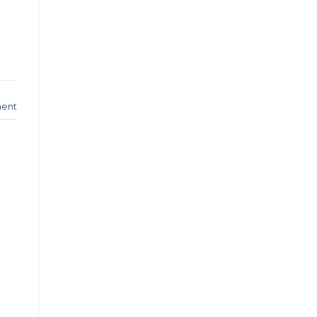
ent
m