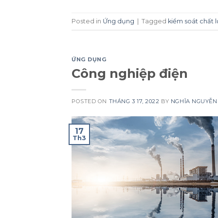
Posted in
Ứng dụng
|
Tagged
kiểm soát chất 
ỨNG DỤNG
Công nghiệp điện
POSTED ON
THÁNG 3 17, 2022
BY
NGHĨA NGUYỄN
17
Th3