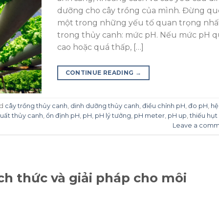
dưỡng cho cây trồng của mình. Đừng q
một trong những yếu tố quan trọng nhấ
trong thủy canh: mức pH. Nếu mức pH 
cao hoặc quá thấp, […]
CONTINUE READING
→
ed
cây trồng thủy canh
,
dinh dưỡng thủy canh
,
điều chỉnh pH
,
đo pH
,
hệ
uất thủy canh
,
ổn định pH
,
pH
,
pH lý tưởng
,
pH meter
,
pH up
,
thiếu hụt
Leave a comm
h thức và giải pháp cho môi