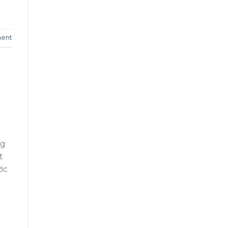
ent
ng
t
ớc