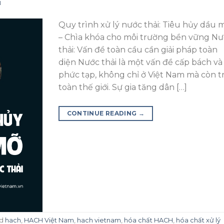
N
Quy trình xử lý nước thải: Tiêu hủy dầu 
– Chìa khóa cho môi trường bền vững N
thải: Vấn đề toàn cầu cần giải pháp toàn
diện Nước thải là một vấn đề cấp bách và
phức tạp, không chỉ ở Việt Nam mà còn t
toàn thế giới. Sự gia tăng dân […]
CONTINUE READING
→
ed
hach
,
HACH Việt Nam
,
hach vietnam
,
hóa chất HACH
,
hóa chất xử lý