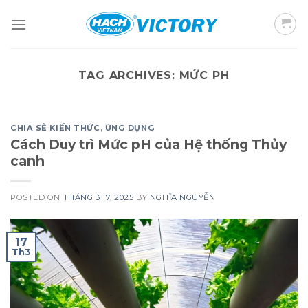
Skip
to
content
TAG ARCHIVES:
MỨC PH
CHIA SẺ KIẾN THỨC
,
ỨNG DỤNG
Cách Duy trì Mức pH của Hệ thống Thủy
canh
POSTED ON
THÁNG 3 17, 2025
BY
NGHĨA NGUYỄN
17
Th3