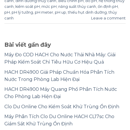
canh
,
dinh dưỡng thủy canh
,
điều chỉnh pH
,
đo pH
,
hệ thống thủy
canh
,
kiểm soát pH
,
mức pH
,
năng suất thủy canh
,
ổn định pH
,
pH
,
pH lý tưởng
,
pH meter
,
pH up
,
thiếu hụt dinh dưỡng
,
thủy
canh
Leave a comment
Bài viết gần đây
Máy Đo COD HACH Cho Nước Thải Nhà Máy: Giải
Pháp Kiểm Soát Chỉ Tiêu Hữu Cơ Hiệu Quả
HACH DR4900 Giải Pháp Chuẩn Hóa Phân Tích
Nước Trong Phòng Lab Hiện Đại
HACH DR4900 Máy Quang Phổ Phân Tích Nước
Cho Phòng Lab Hiện Đại
Clo Dư Online Cho Kiểm Soát Khử Trùng Ổn Định
Máy Phân Tích Clo Dư Online HACH CL17sc Cho
Giám Sát Khử Trùng Ổn Định