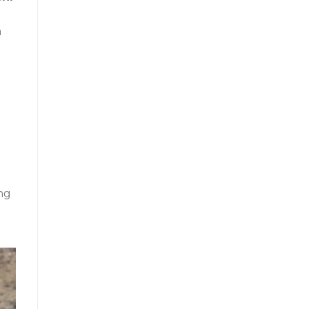
a
n
ng