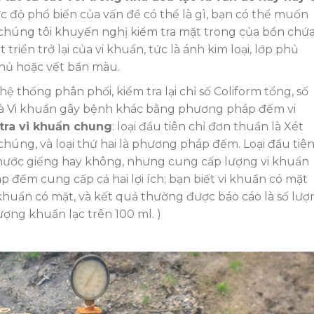
độ phổ biến của vấn đề có thể là gì, bạn có thể muốn
à chúng tôi khuyến nghị kiểm tra mặt trong của bồn chứ
riển trở lại của vi khuẩn, tức là ánh kim loại, lớp phủ
phủ hoặc vết bẩn màu.
 thống phân phối, kiểm tra lại chỉ số Coliform tổng, số
 là Vi khuẩn gây bệnh khác bằng phương pháp đếm vi
m tra vi khuẩn chung
: loại đầu tiên chỉ đơn thuần là Xét
húng, và loại thứ hai là phương pháp đếm. Loại đầu tiê
g nước giếng hay không, nhưng cung cấp lượng vi khuẩn
 đếm cung cấp cả hai lợi ích; bạn biết vi khuẩn có mặt
 khuẩn có mặt, và kết quả thường được báo cáo là số lượ
lượng khuẩn lạc trên 100 ml. )