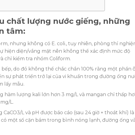
ệu chất lượng nước giếng, những
n tâm:
rm, nhưng không có E. coli., tuy nhiên, phòng thí nghi
sự hiện diện/vắng mặt nên không thể xác định mức độ
à chỉ kiểm tra nhóm Coliform.
 bếp, do đó không thể chắc chắn 100% rằng một phần 
n sự phát triển trở lại của vi khuẩn trong đường ống n
m lấy mẫu.
g hàm lượng kali lớn hơn 3 mg/L và mangan chỉ thấp h
 mg/L.
CaCO3/L và pH được báo cáo (sau 24 giờ + thoát khí) là
ể có một số cặn bám trong bình nóng lạnh, đường ống v