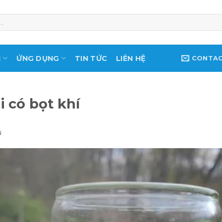
M
ỨNG DỤNG
TIN TỨC
LIÊN HỆ
CONTA
i có bọt khí
N