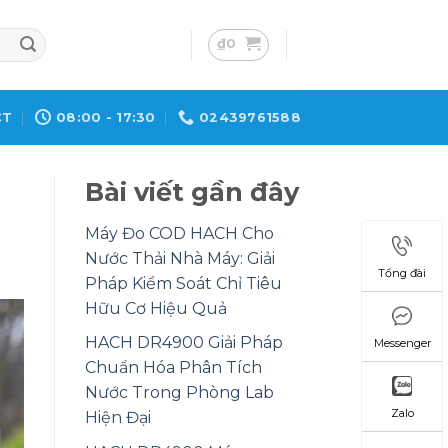
₫
0
CT
08:00 - 17:30
02439761588
Bài viết gần đây
Máy Đo COD HACH Cho
Nước Thải Nhà Máy: Giải
Tổng đài
Pháp Kiểm Soát Chỉ Tiêu
Hữu Cơ Hiệu Quả
HACH DR4900 Giải Pháp
Messenger
Chuẩn Hóa Phân Tích
Nước Trong Phòng Lab
Zalo
Hiện Đại