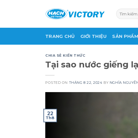
Skip
to
Tìm
kiếm:
content
TRANG CHỦ
GIỚI THIỆU
SẢN PHẨ
CHIA SẺ KIẾN THỨC
Tại sao nước giếng lạ
POSTED ON
THÁNG 8 22, 2024
BY
NGHĨA NGUYỄ
22
Th8