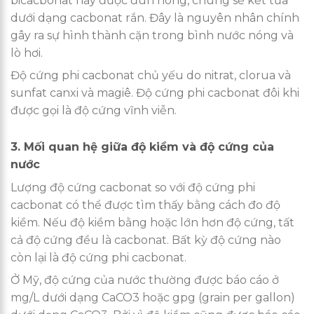
bicacbonat này được đun nóng, chúng sẽ kết tủa
dưới dạng cacbonat rắn. Đây là nguyên nhân chính
gây ra sự hình thành cặn trong bình nước nóng và
lò hơi.
Độ cứng phi cacbonat chủ yếu do nitrat, clorua và
sunfat canxi và magiê. Độ cứng phi cacbonat đôi khi
được gọi là độ cứng vĩnh viễn.
3. Mối quan hệ giữa độ kiềm và độ cứng của
nước
Lượng độ cứng cacbonat so với độ cứng phi
cacbonat có thể được tìm thấy bằng cách đo độ
kiềm. Nếu độ kiềm bằng hoặc lớn hơn độ cứng, tất
cả độ cứng đều là cacbonat. Bất kỳ độ cứng nào
còn lại là độ cứng phi cacbonat.
Ở Mỹ, độ cứng của nước thường được báo cáo ở
mg/L dưới dạng CaCO3 hoặc gpg (grain per gallon)