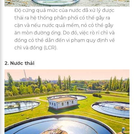
Độ cứng quá mức của nước đã xử lý được
thải ra hệ thống phân phối có thể gây ra
cặn và nếu nước quá mềm, nó có thể gây
ăn mòn đường ống. Do đó, việc rò rỉ chì và
đồng có thể dẫn đến vi phạm quy định về
chì và đồng (LCR).
2. Nước thải