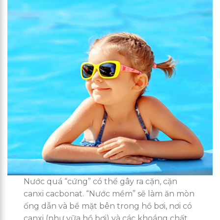
Nước quá “cứng” có thể gây ra cặn, cặn
canxi cacbonat. “Nước mềm” sẽ làm ăn mòn
ống dẫn và bề mặt bên trong hồ bơi, nơi có
canxi (như vữa hồ bơi) và các khoáng chất