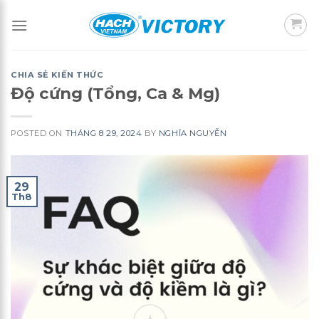
Skip
to
content
CHIA SẺ KIẾN THỨC
Độ cứng (Tổng, Ca & Mg)
POSTED ON
THÁNG 8 29, 2024
BY
NGHĨA NGUYỄN
29
Th8