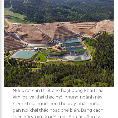
Nước rất cần thiết cho hoạt động khai thác
kim loại và khai thác mỏ, nhưng ngành này
hiếm khi là người tiêu thụ duy nhất nước
gần nơi khai thác hoặc chế biến. Bằng cách
theo dõi và xử lý nước nguồn, các công ty