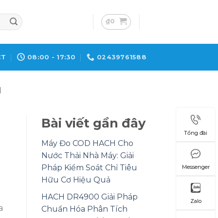
₫
0
CT
08:00 - 17:30
02439761588
H
Bài viết gần đây
Tổng đài
Máy Đo COD HACH Cho
Nước Thải Nhà Máy: Giải
Pháp Kiểm Soát Chỉ Tiêu
Messenger
Hữu Cơ Hiệu Quả
HACH DR4900 Giải Pháp
Zalo
a
Chuẩn Hóa Phân Tích