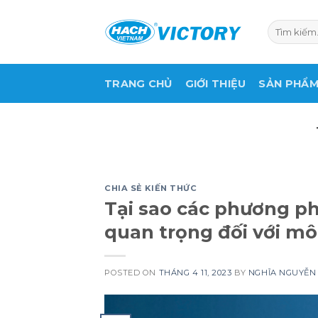
Skip
to
Tìm
kiếm:
content
TRANG CHỦ
GIỚI THIỆU
SẢN PHẨ
CHIA SẺ KIẾN THỨC
Tại sao các phương p
quan trọng đối với mô
POSTED ON
THÁNG 4 11, 2023
BY
NGHĨA NGUYỄN