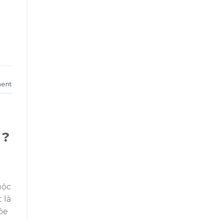
ent
 ?
uộc
 là
ỏe