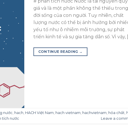
# phân tích nước Nước là tài nguyên quý
giá và là một phần không thể thiếu tron
đời sống của con người. Tuy nhiên, chất
lượng nước có thể bị ảnh hưởng bởi nhiề
yếu tố như ô nhiễm môi trường, sự phát
triển kinh tế và sự gia tăng dân số. Vì vậy, 
CONTINUE READING
→
ng nước
,
hach
,
HACH Việt Nam
,
hach vietnam
,
hachvietnam
,
hóa chất
,
 tích nước
Leave a comm