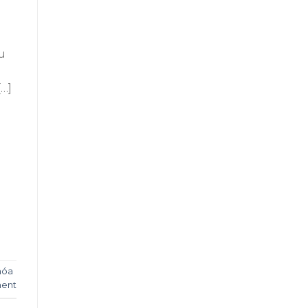
g
u
[…]
hóa
ent