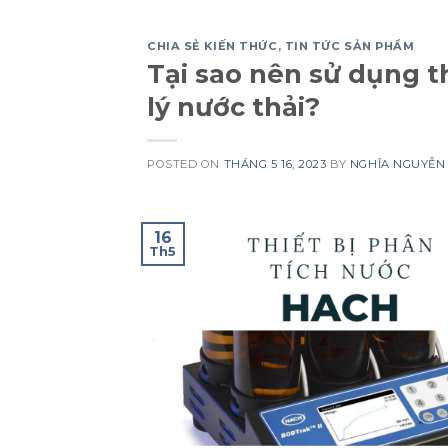
CHIA SẺ KIẾN THỨC
,
TIN TỨC SẢN PHẨM
Tại sao nên sử dụng t
lý nước thải?
POSTED ON
THÁNG 5 16, 2023
BY
NGHĨA NGUYỄN
16
Th5