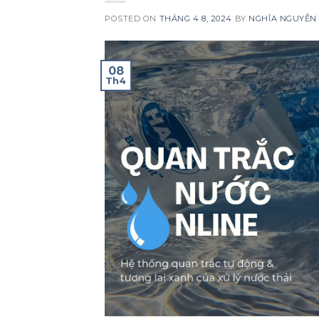
POSTED ON
THÁNG 4 8, 2024
BY
NGHĨA NGUYỄN
08
Th4