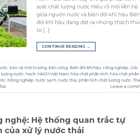
soát chất lượng nước Hiểu rõ mối liên hệ
giữa nguồn nước và biến đổi khí hậu Biế
đổi khí hậu đang đặt ra những thách thứ
to […]
CONTINUE READING
→
nước
,
bảo vệ môi trường
,
bền vững
,
Biến đổi khí hậu
,
công nghiệp
,
Giải
t lượng nước
,
hach
,
HACH Việt Nam
,
hóa chất phân tích
,
hóa chất phân
ước
,
Nông nghiệp
,
nước sạch
,
nước thải
,
phân tích chất lượng nước
,
Thi
thải
Leave a comm
 nghệ: Hệ thống quan trắc tự
 của xử lý nước thải