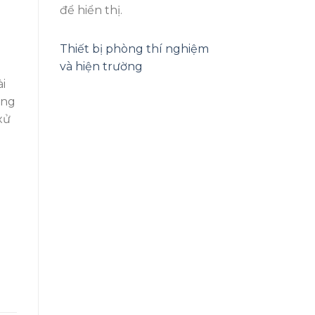
để hiển thị.
Thiết bị phòng thí nghiệm
và hiện trường
ài
ống
xử