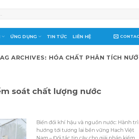
M
ỨNG DỤNG
TIN TỨC
LIÊN HỆ
CONTA
TAG ARCHIVES:
HÓA CHẤT PHÂN TÍCH NƯỚ
iểm soát chất lượng nước
N
Biến đổi khí hậu và nguồn nước: Hành tr
hướng tới tương lai bền vững Hach Việt
Nam – Đối tác tin cậy cho giải pháp kiểm