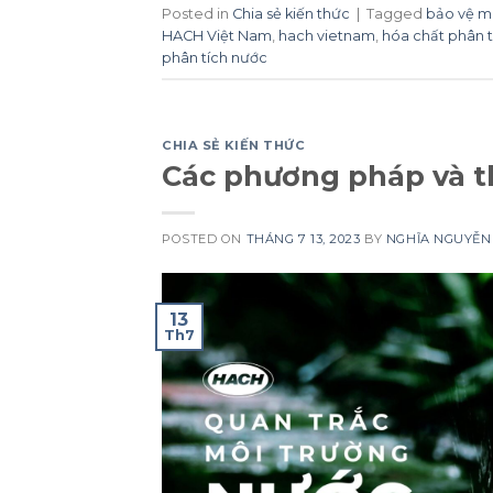
Posted in
Chia sẻ kiến thức
|
Tagged
bảo vệ m
HACH Việt Nam
,
hach vietnam
,
hóa chất phân 
phân tích nước
CHIA SẺ KIẾN THỨC
Các phương pháp và th
POSTED ON
THÁNG 7 13, 2023
BY
NGHĨA NGUYỄN
13
Th7