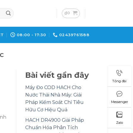
₫
0
CT
08:00 - 17:30
02439761588
C
Bài viết gần đây
Tổng đài
Máy Đo COD HACH Cho
Nước Thải Nhà Máy: Giải
Pháp Kiểm Soát Chỉ Tiêu
Messenger
Hữu Cơ Hiệu Quả
ình
HACH DR4900 Giải Pháp
Zalo
Chuẩn Hóa Phân Tích