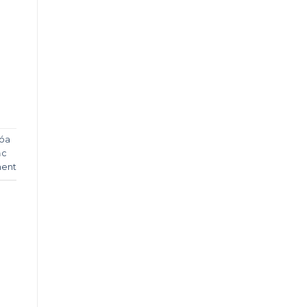
óa
ắc
ent