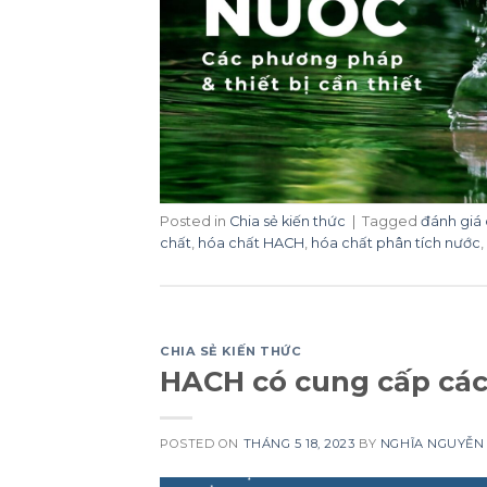
Posted in
Chia sẻ kiến thức
|
Tagged
đánh giá
chất
,
hóa chất HACH
,
hóa chất phân tích nước
,
CHIA SẺ KIẾN THỨC
HACH có cung cấp các
POSTED ON
THÁNG 5 18, 2023
BY
NGHĨA NGUYỄN