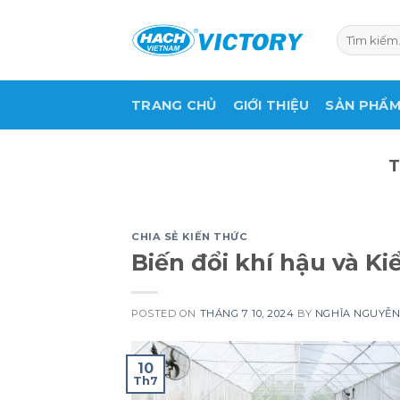
Skip
to
Tìm
kiếm:
content
TRANG CHỦ
GIỚI THIỆU
SẢN PHẨ
CHIA SẺ KIẾN THỨC
Biến đổi khí hậu và K
POSTED ON
THÁNG 7 10, 2024
BY
NGHĨA NGUYỄ
10
Th7