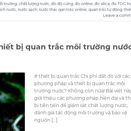
ôi trường
,
chất lượng nước
,
đo độ cứng
,
đo online
,
đo silica
,
đo TOC
,
h
tích nước
,
nước sạch
,
nước thải
,
qan trắc online
,
quan trắc tự động
,
thiế
Leave a comm
iết bị quan trắc môi trường nướ
# thiết bị quan trắc Chi phí đắt đỏ với các
phương pháp và thiết bị quan trắc môi
trường nước? Không còn nữa! Bài viết nà
giới thiệu các phương pháp hiện đại và th
bị tiên tiến để giám sát chất lượng nước,
đánh giá tác động môi trường và bảo vệ
nguồn […]