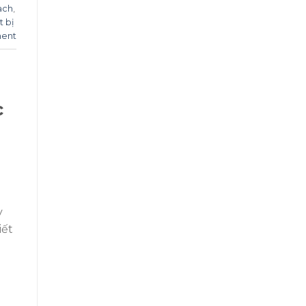
ach
,
t bị
ent
c
y
iết