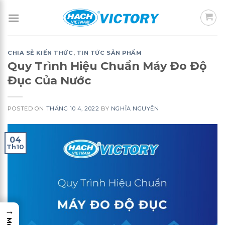
Skip
to
content
CHIA SẺ KIẾN THỨC
,
TIN TỨC SẢN PHẨM
Quy Trình Hiệu Chuẩn Máy Đo Độ
Đục Của Nước
POSTED ON
THÁNG 10 4, 2022
BY
NGHĨA NGUYỄN
04
Th10
→