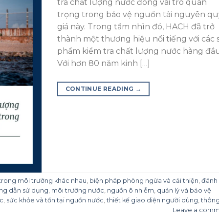
tra chất lượng nước đóng vai trò quan
trọng trong bảo vệ nguồn tài nguyên qu
giá này. Trong tầm nhìn đó, HACH đã trở
thành một thương hiệu nổi tiếng với các 
phẩm kiểm tra chất lượng nước hàng đầu
Với hơn 80 năm kinh […]
CONTINUE READING
→
trong môi trường khác nhau
,
biện pháp phòng ngừa và cải thiện
,
đánh 
ng dẫn sử dụng
,
môi trường nước
,
nguồn ô nhiễm
,
quản lý và bảo vệ
ớc
,
sức khỏe và tồn tại nguồn nước
,
thiết kế giao diện người dùng
,
thông
Leave a comm