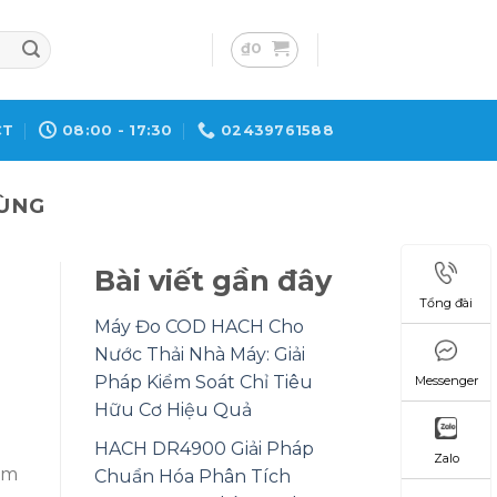
₫
0
CT
08:00 - 17:30
02439761588
DÙNG
Bài viết gần đây
Tổng đài
Máy Đo COD HACH Cho
Nước Thải Nhà Máy: Giải
Pháp Kiểm Soát Chỉ Tiêu
Messenger
Hữu Cơ Hiệu Quả
HACH DR4900 Giải Pháp
Zalo
ểm
Chuẩn Hóa Phân Tích