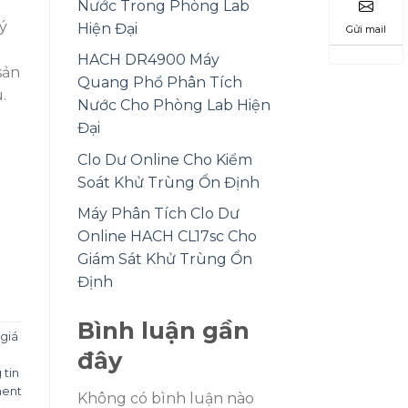
Nước Trong Phòng Lab
ý
Hiện Đại
Gửi mail
HACH DR4900 Máy
sản
Quang Phổ Phân Tích
.
Nước Cho Phòng Lab Hiện
Đại
Clo Dư Online Cho Kiểm
Soát Khử Trùng Ổn Định
Máy Phân Tích Clo Dư
Online HACH CL17sc Cho
Giám Sát Khử Trùng Ổn
Định
Bình luận gần
giá
đây
 tin
ent
Không có bình luận nào