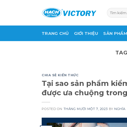
Skip
to
Tìm
kiếm:
content
TRANG CHỦ
GIỚI THIỆU
SẢN PHẨ
TAG
CHIA SẺ KIẾN THỨC
Tại sao sản phẩm kiể
được ưa chuộng trong
POSTED ON
THÁNG MƯỜI MỘT 7, 2023
BY
NGHĨA