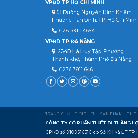
VPĐD TP HỒ CHÍ MINH
91 Đường Nguyễn Bỉnh Khiêm,
Phường Tân Định, TP. Hồ Chí Minh
028 3910 4694
VPĐD TP ĐÀ NẴNG
234B Hà Huy Tập, Phường
Thanh Khê, Thành Phố Đà Nẵng
0236 3811 646
TRANG CHỦ
GIỚI THIỆU
SẢN PHẨM
TIN 
CÔNG TY CỔ PHẦN THIẾT BỊ THẮNG LỢ
GPKD số 0100516510 do Sở KH và ĐT TP 