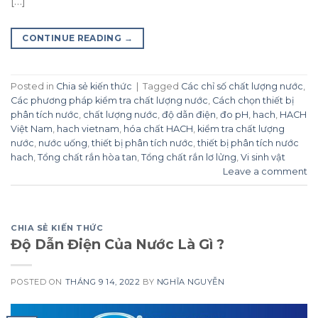
[…]
CONTINUE READING
→
Posted in
Chia sẻ kiến thức
|
Tagged
Các chỉ số chất lượng nước
,
Các phương pháp kiểm tra chất lượng nước
,
Cách chọn thiết bị
phân tích nước
,
chất lượng nước
,
độ dẫn điện
,
đo pH
,
hach
,
HACH
Việt Nam
,
hach vietnam
,
hóa chất HACH
,
kiểm tra chất lượng
nước
,
nước uống
,
thiết bị phân tích nước
,
thiết bị phân tích nước
hach
,
Tổng chất rắn hòa tan
,
Tổng chất rắn lơ lửng
,
Vi sinh vật
Leave a comment
CHIA SẺ KIẾN THỨC
Độ Dẫn Điện Của Nước Là Gì ?
POSTED ON
THÁNG 9 14, 2022
BY
NGHĨA NGUYỄN