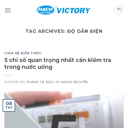
Skip
to
content
TAG ARCHIVES:
ĐỘ DẪN ĐIỆN
CHIA SẺ KIẾN THỨC
5 chỉ số quan trọng nhất cần kiểm tra
trong nước uống
POSTED ON
THÁNG 1 8, 2024
BY
NGHĨA NGUYỄN
08
Th1