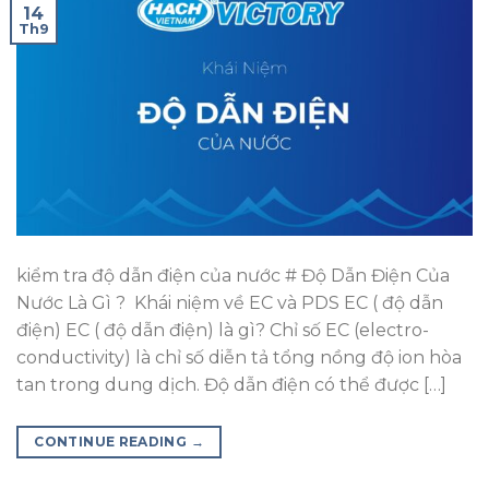
14
Th9
kiểm tra độ dẫn điện của nước # Độ Dẫn Điện Của
Nước Là Gì ? Khái niệm về EC và PDS EC ( độ dẫn
điện) EC ( độ dẫn điện) là gì? Chỉ số EC (electro-
conductivity) là chỉ số diễn tả tổng nồng độ ion hòa
tan trong dung dịch. Độ dẫn điện có thể được […]
CONTINUE READING
→