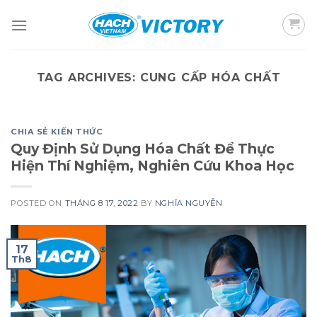
Skip
to
content
TAG ARCHIVES:
CUNG CẤP HÓA CHẤT
CHIA SẺ KIẾN THỨC
Quy Định Sử Dụng Hóa Chất Để Thực
Hiện Thí Nghiệm, Nghiên Cứu Khoa Học
POSTED ON
THÁNG 8 17, 2022
BY
NGHĨA NGUYỄN
17
Th8