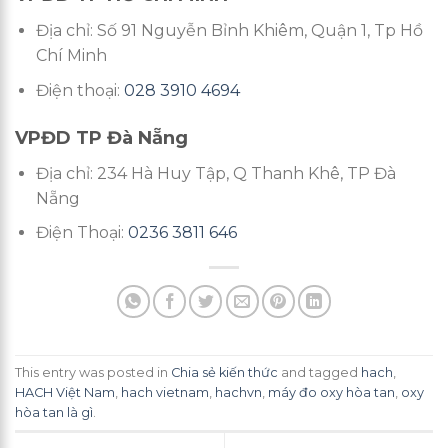
Địa chỉ: Số 91 Nguyễn Bỉnh Khiêm, Quận 1, Tp Hồ
Chí Minh
Điện thoại:
028 3910 4694
VPĐD TP Đà Nẵng
Địa chỉ: 234 Hà Huy Tập, Q Thanh Khê, TP Đà
Nẵng
Điện Thoại:
0236 3811 646
This entry was posted in
Chia sẻ kiến thức
and tagged
hach
,
HACH Việt Nam
,
hach vietnam
,
hachvn
,
máy đo oxy hòa tan
,
oxy
hòa tan là gì
.