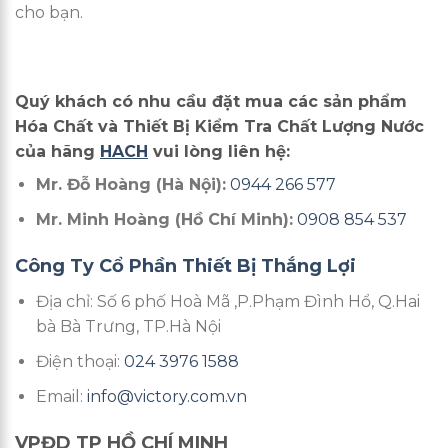
cho bạn.
Quý khách có nhu cầu đặt mua các sản phẩm
Hóa Chất và Thiết Bị Kiểm Tra Chất Lượng Nước
của hãng
HACH
vui lòng liên hệ:
Mr. Đỗ Hoàng (Hà Nội):
0944 266 577
Mr. Minh Hoàng (Hồ Chí Minh):
0908 854 537
Công Ty Cổ Phần Thiết Bị Thắng Lợi
Địa chỉ: Số 6 phố Hoà Mã ,P.Phạm Đình Hổ, Q.Hai
bà Bà Trưng, TP.Hà Nội
Điện thoại:
024 3976 1588
Email:
info@victory.com.vn
VPĐD TP HỒ CHÍ MINH