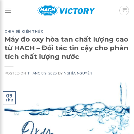
Skip
to
content
CHIA SẺ KIẾN THỨC
Máy đo oxy hòa tan chất lượng cao
từ HACH – Đối tác tin cậy cho phân
tích chất lượng nước
POSTED ON
THÁNG 8 9, 2023
BY
NGHĨA NGUYỄN
09
Th8