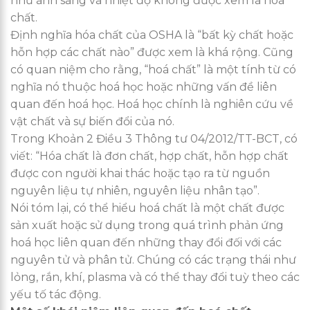
như ánh sáng và nhiệt độ không được xem là hoá
chất.
Định nghĩa hóa chất của OSHA là “bất kỳ chất hoặc
hỗn hợp các chất nào” được xem là khá rộng. Cũng
có quan niệm cho rằng, “hoá chất” là một tính từ có
nghĩa nó thuộc hoá học hoặc những vấn đề liên
quan đến hoá học. Hoá học chính là nghiên cứu về
vật chất và sự biến đổi của nó.
Trong Khoản 2 Điều 3 Thông tư 04/2012/TT-BCT, có
viết: “Hóa chất là đơn chất, hợp chất, hỗn hợp chất
được con người khai thác hoặc tạo ra từ nguồn
nguyên liệu tự nhiên, nguyên liệu nhân tạo”.
Nói tóm lại, có thể hiểu hoá chất là một chất được
sản xuất hoặc sử dụng trong quá trình phản ứng
hoá học liên quan đến những thay đổi đối với các
nguyên tử và phân tử. Chúng có các trạng thái như
lỏng, rắn, khí, plasma và có thể thay đổi tuỳ theo các
yếu tố tác động.