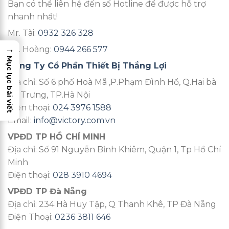
Bạn có thể liên hệ đến số Hotline để được hỗ trợ
nhanh nhất!
Mr. Tài:
0932 326 328
→
Mr. Hoàng:
0944 266 577
Mục lục bài viết
Công Ty Cổ Phần Thiết Bị Thắng Lợi
Địa chỉ: Số 6 phố Hoà Mã ,P.Phạm Đình Hổ, Q.Hai bà
Bà Trưng, TP.Hà Nội
Điện thoại:
024 3976 1588
Email:
info@victory.com.vn
VPĐD TP HỒ CHÍ MINH
Địa chỉ: Số 91 Nguyễn Bỉnh Khiêm, Quận 1, Tp Hồ Chí
Minh
Điện thoại:
028 3910 4694
VPĐD TP Đà Nẵng
Địa chỉ: 234 Hà Huy Tập, Q Thanh Khê, TP Đà Nẵng
Điện Thoại:
0236 3811 646