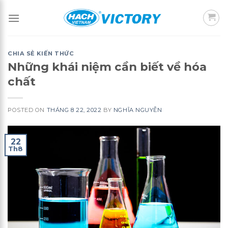
Skip
to
content
CHIA SẺ KIẾN THỨC
Những khái niệm cần biết về hóa
chất
POSTED ON
THÁNG 8 22, 2022
BY
NGHĨA NGUYỄN
22
Th8