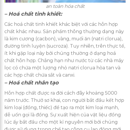
an toàn hóa chất
– Hoá chất tinh khiết:
Các hoá chất tinh khiết khác biệt với các hỗn hợp
chất khác nhau. Sản phẩm thông thường dạng này
là kim cương (cacbon), vàng, muối ăn (natri clorua),
đường tinh luyện (sucroza). Tuy nhiên, trên thực tế,
ít khi gặp loại này bởi chúng thường ở dạng hoá
chất hỗn hợp. Chẳng hạn như nước từ các nhà máy
lọc có chứa một lượng nhỏ natri clorua hòa tan và
các hợp chất chứa sắt và canxi.
– Hoá chất nhân tạo
Hỗn hợp chất được ra đời cách đây khoảng 5000
năm trước. Thưở sơ khai, con người bắt đầu kết hợp
kim loại (đồng, thiếc) để tạo ra một kim loại mạnh,
dễ uốn gọi là đồng. Sự xuất hiện của vật liệu đồng
lúc ấy bắt đầu cho một kỉ nguyên mới bởi chúng
được sử dụng trong chế tạo công cụ lao động mới,