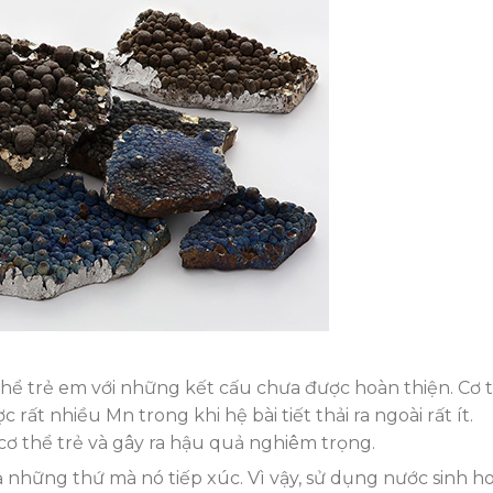
 thể trẻ em với những kết cấu chưa được hoàn thiện. Cơ 
 rất nhiều Mn trong khi hệ bài tiết thải ra ngoài rất ít.
cơ thể trẻ và gây ra hậu quả nghiêm trọng.
ả những thứ mà nó tiếp xúc. Vì vậy, sử dụng nước sinh h