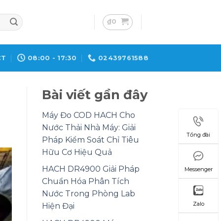
₫
0
CT
08:00 - 17:30
02439761588
Bài viết gần đây
Máy Đo COD HACH Cho
Nước Thải Nhà Máy: Giải
Tổng đài
Pháp Kiểm Soát Chỉ Tiêu
Hữu Cơ Hiệu Quả
HACH DR4900 Giải Pháp
Messenger
Chuẩn Hóa Phân Tích
Nước Trong Phòng Lab
Zalo
Hiện Đại