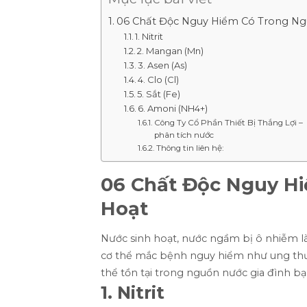
06 Chất Độc Nguy Hiểm Có Trong Ng
1. Nitrit
2. Mangan (Mn)
3. Asen (As)
4. Clo (Cl)
5. Sắt (Fe)
6. Amoni (NH4+)
Công Ty Cổ Phần Thiết Bị Thắng Lợi – 
phân tích nước
Thông tin liên hệ:
06 Chất Độc Nguy H
Hoạt
Nước sinh hoạt, nước ngầm bị ô nhiễm l
cơ thể mắc bệnh nguy hiểm như ung thư, 
thể tồn tại trong nguồn nước gia đình 
1. Nitrit