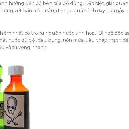
y ảnh hưởng đến độ bền của đồ dùng. Đặc biệt, giặt quần
ững vết bẩn màu nâu, đen do quá trình oxy hóa gây ra
 hiểm nhất có trong nguồn nước sinh hoạt. Bị ngộ độc a
khát nước dữ dội, đau bụng, nôn mửa, tiêu chảy, mạch đ
iểu và tử vong nhanh.