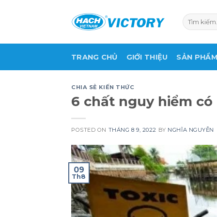
Skip
to
Tìm
kiếm:
content
TRANG CHỦ
GIỚI THIỆU
SẢN PHẨ
CHIA SẺ KIẾN THỨC
6 chất nguy hiểm có
POSTED ON
THÁNG 8 9, 2022
BY
NGHĨA NGUYỄN
09
Th8