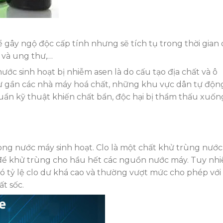
gây ngộ độc cấp tính nhưng sẽ tích tụ trong thời gian 
ớ và ung thư,…
c sinh hoạt bị nhiễm asen là do cấu tạo địa chất và ô
ư gần các nhà máy hoá chất, những khu vực dân tự độn
uẩn kỹ thuật khiến chất bẩn, độc hại bị thẩm thấu xuốn
ong nước máy sinh hoạt. Clo là một chất khử trùng nước
 để khử trùng cho hầu hết các nguồn nước máy. Tuy nhi
ó tỷ lệ clo dư khá cao và thường vượt mức cho phép với
ất sốc.