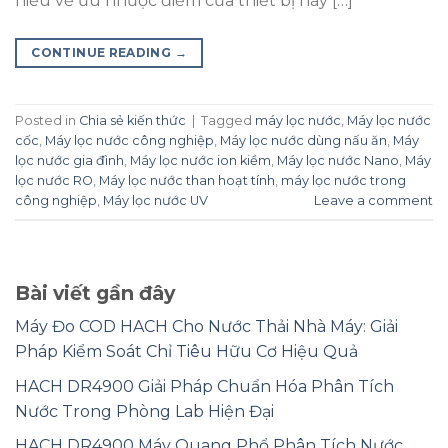
hiểu về ưu nhược điểm của thiết bị này […]
CONTINUE READING
→
Posted in
Chia sẻ kiến thức
|
Tagged
máy lọc nước
,
Máy lọc nước
cốc
,
Máy lọc nước công nghiệp
,
Máy lọc nước dùng nấu ăn
,
Máy
lọc nước gia đình
,
Máy lọc nước ion kiềm
,
Máy lọc nước Nano
,
Máy
lọc nước RO
,
Máy lọc nước than hoạt tính
,
máy lọc nước trong
công nghiệp
,
Máy lọc nước UV
Leave a comment
Bài viết gần đây
Máy Đo COD HACH Cho Nước Thải Nhà Máy: Giải
Pháp Kiểm Soát Chỉ Tiêu Hữu Cơ Hiệu Quả
HACH DR4900 Giải Pháp Chuẩn Hóa Phân Tích
Nước Trong Phòng Lab Hiện Đại
HACH DR4900 Máy Quang Phổ Phân Tích Nước