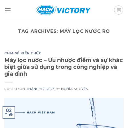
Skip
to
content
TAG ARCHIVES:
MÁY LỌC NƯỚC RO
CHIA SẺ KIẾN THỨC
Máy lọc nước – Ưu nhược điểm và sự khác
biệt giữa sử dụng trong công nghiệp và
gia đình
POSTED ON
THÁNG 8 2, 2023
BY
NGHĨA NGUYỄN
02
Th8