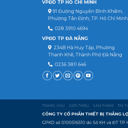
VPĐD TP HỒ CHÍ MINH
91 Đường Nguyễn Bỉnh Khiêm,
Phường Tân Định, TP. Hồ Chí Minh
028 3910 4694
VPĐD TP ĐÀ NẴNG
234B Hà Huy Tập, Phường
Thanh Khê, Thành Phố Đà Nẵng
0236 3811 646
TRANG CHỦ
GIỚI THIỆU
SẢN PHẨM
TIN 
CÔNG TY CỔ PHẦN THIẾT BỊ THẮNG LỢ
GPKD số 0100516510 do Sở KH và ĐT TP 