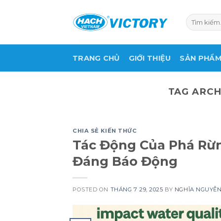
Skip
to
Tìm
kiếm:
content
TRANG CHỦ
GIỚI THIỆU
SẢN PHẨ
TAG ARCH
CHIA SẺ KIẾN THỨC
Tác Động Của Phá Rừn
Đáng Báo Động
POSTED ON
THÁNG 7 29, 2025
BY
NGHĨA NGUYỄ