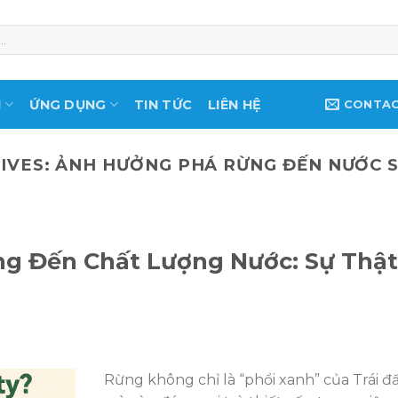
M
ỨNG DỤNG
TIN TỨC
LIÊN HỆ
CONTA
IVES:
ẢNH HƯỞNG PHÁ RỪNG ĐẾN NƯỚC 
g Đến Chất Lượng Nước: Sự Thật
N
Rừng không chỉ là “phổi xanh” của Trái đ