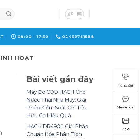
₫
0
CT
08:00 - 17:30
02439761588
SINH HOẠT
Bài viết gần đây
Tổng đài
Máy Đo COD HACH Cho
Nước Thải Nhà Máy: Giải
Pháp Kiểm Soát Chỉ Tiêu
Messenger
Hữu Cơ Hiệu Quả
HACH DR4900 Giải Pháp
Zalo
ất
Chuẩn Hóa Phân Tích