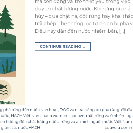
mà còn đóng vai trò thiết yếu trong việc
duy trì chất lượng nước. Khi rừng bị phá
hủy – qua chặt hạ, đốt rừng hay khai thá
trái phép – hệ thống lọc tự nhiên bị phá v
Điều này dẫn đến nước nhiễm bẩn, […]
CONTINUE READING
→
g phá rừng đến nước sinh hoạt
,
DOC và nitrat tăng do phá rừng
,
độ đụ
 nước
,
HACH Việt Nam
,
hach vietnam
,
hachvn
,
mất rừng và ô nhiễm ng
ảnh hưởng đến chất lượng nước
,
rừng và an ninh nguồn nước Việt Nam
bị giám sát nước HACH
Leave a comm