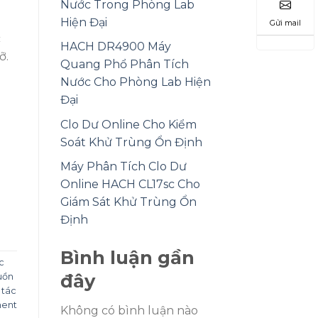
Nước Trong Phòng Lab
Hiện Đại
Gửi mail
c
HACH DR4900 Máy
ỡ.
Quang Phổ Phân Tích
Nước Cho Phòng Lab Hiện
Đại
Clo Dư Online Cho Kiểm
Soát Khử Trùng Ổn Định
Máy Phân Tích Clo Dư
Online HACH CL17sc Cho
Giám Sát Khử Trùng Ổn
Định
Bình luận gần
c
đây
uồn
,
tác
ent
Không có bình luận nào