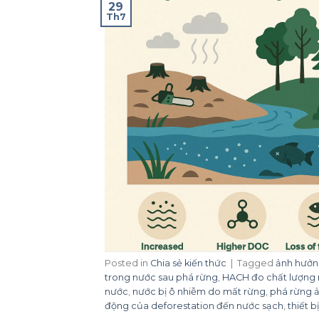
29
Th7
Posted in
Chia sẻ kiến thức
|
Tagged
ảnh hưởn
trong nước sau phá rừng
,
HACH đo chất lượng
nước
,
nước bị ô nhiễm do mất rừng
,
phá rừng 
động của deforestation đến nước sạch
,
thiết 