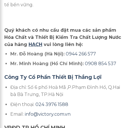
tế bền vững.
Quý khách có nhu cầu đặt mua các sản phẩm
Hóa Chất và Thiết Bị Kiểm Tra Chất Lượng Nước
của hãng
HACH
vui lòng liên hệ:
Mr. Đỗ Hoàng (Hà Nội):
0944 266 577
Mr. Minh Hoàng (Hồ Chí Minh):
0908 854 537
Công Ty Cổ Phần Thiết Bị Thắng Lợi
Địa chỉ: Số 6 phố Hoà Mã ,P.Phạm Đình Hổ, Q.Hai
bà Bà Trưng, TP.Hà Nội
Điện thoại:
024 3976 1588
Email:
info@victory.com.vn
VPĐD TP HỒ CHÍ MINH