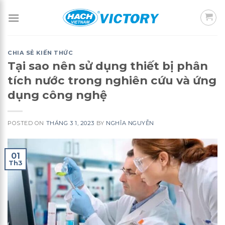
Skip
to
content
CHIA SẺ KIẾN THỨC
Tại sao nên sử dụng thiết bị phân
tích nước trong nghiên cứu và ứng
dụng công nghệ
POSTED ON
THÁNG 3 1, 2023
BY
NGHĨA NGUYỄN
01
Th3