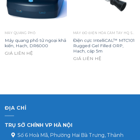
MÁY QUANG PHỔ
MÁY ĐO ĐIỆN HÓA CẦM TAY HQ SERIES & ĐIỆN CỰC INTELLCAL
Máy quang phổ tử ngoại khả
Điện cực IntelliCAL™ MTC101
kiến, Hach, DR6000
Rugged Gel Filled ORP,
Hach, cáp 5m
GIÁ LIÊN HỆ
GIÁ LIÊN HỆ
ĐỊA CHỈ
TRỤ SỞ CHÍNH VP HÀ NỘI
Số 6 Hoà Mã, Phường Hai Bà Trưng, Thành