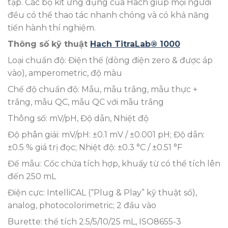
tạp. Các bộ kit ứng dụng của Hach giúp mọi người
đều có thể thao tác nhanh chóng và có khả năng
tiến hành thí nghiệm.
Thông số kỹ thuật
Hach TitraLab® 1000
Loại chuẩn độ: Điện thế (dòng điện zero & được áp
vào), amperometric, độ màu
Chế độ chuẩn độ: Mẫu, mẫu trắng, mẫu thực +
trắng, mẫu QC, mẫu QC với mẫu trắng
Thông số: mV/pH, Độ dẫn, Nhiệt độ
Độ phân giải: mV/pH: ±0.1 mV / ±0.001 pH; Độ dẫn:
±0.5 % giá trị đọc; Nhiệt độ: ±0.3 °C / ±0.51 °F
Đế mẫu: Cốc chứa tích hợp, khuấy từ có thể tích lên
đến 250 mL
Điện cực: IntelliCAL (“Plug & Play” kỹ thuật số),
analog, photocolorimetric; 2 đầu vào
Burette: thể tích 2.5/5/10/25 mL, ISO8655-3