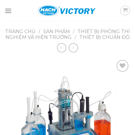
Skip
to
content
TRANG CHỦ
/
SẢN PHẨM
/
THIẾT BỊ PHÒNG THÍ
NGHIỆM VÀ HIỆN TRƯỜNG
/
THIẾT BỊ CHUẨN ĐỘ
Add to
wishlist