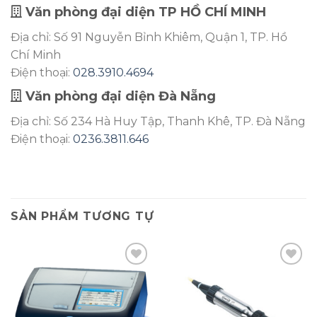
Văn phòng đại diện TP HỒ CHÍ MINH
Địa chỉ: Số 91 Nguyễn Bỉnh Khiêm, Quận 1, TP. Hồ
Chí Minh
Điện thoại:
028.3910.4694
Văn phòng đại diện Đà Nẵng
Địa chỉ: Số 234 Hà Huy Tập, Thanh Khê, TP. Đà Nẵng
Điện thoại:
0236.3811.646
SẢN PHẨM TƯƠNG TỰ
Add to
Add to
wishlist
wishlist