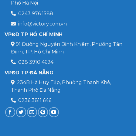
Phố Hà Nội
0243 976 1588
info@victory.com.vn
VPĐD TP HỒ CHÍ MINH
91 Đường Nguyễn Bỉnh Khiêm, Phường Tân
Định, TP. Hồ Chí Minh
028 3910 4694
VPĐD TP ĐÀ NẴNG
234B Hà Huy Tập, Phường Thanh Khê,
Thành Phố Đà Nẵng
0236 3811 646