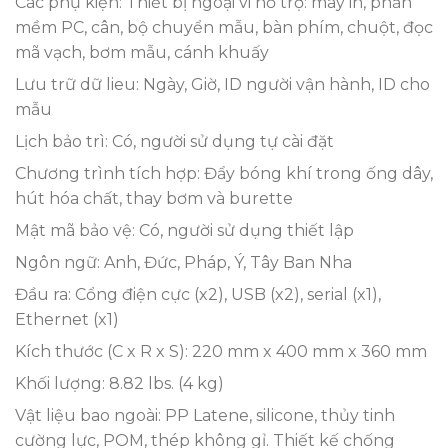
Các phụ kiện: Thiết bị ngoại vi hỗ trợ: máy in, phần
mềm PC, cân, bộ chuyển mẫu, bàn phím, chuột, đọc
mã vạch, bơm mẫu, cánh khuấy
Lưu trữ dữ lieu: Ngày, Giờ, ID người vận hành, ID cho
mẫu
Lịch bảo trì: Có, người sử dụng tự cài đặt
Chương trình tích hợp: Đẩy bóng khí trong ống dây,
hút hóa chất, thay bơm và burette
Mật mã bảo vệ: Có, người sử dụng thiết lập
Ngôn ngữ: Anh, Đức, Pháp, Ý, Tây Ban Nha
Đầu ra: Cổng điện cực (x2), USB (x2), serial (x1),
Ethernet (x1)
Kích thước (C x R x S): 220 mm x 400 mm x 360 mm
Khối lượng: 8.82 lbs. (4 kg)
Vật liệu bao ngoài: PP Latene, silicone, thủy tinh
cường lực, POM, thép không gỉ. Thiết kế chống