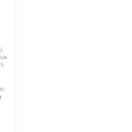
hù
lựa
S.
00
g