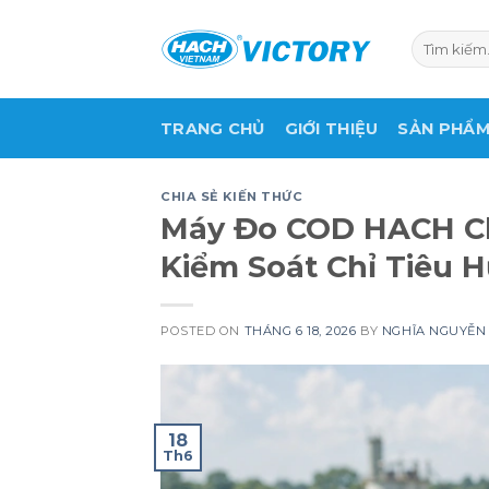
Skip
to
Tìm
kiếm:
content
TRANG CHỦ
GIỚI THIỆU
SẢN PHẨ
CHIA SẺ KIẾN THỨC
Máy Đo COD HACH Ch
Kiểm Soát Chỉ Tiêu 
POSTED ON
THÁNG 6 18, 2026
BY
NGHĨA NGUYỄN
18
Th6