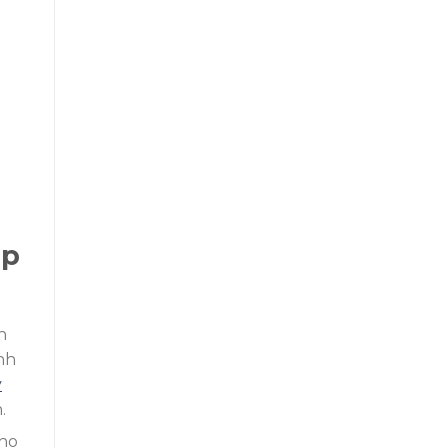
áp
h
nh
y
.
ho