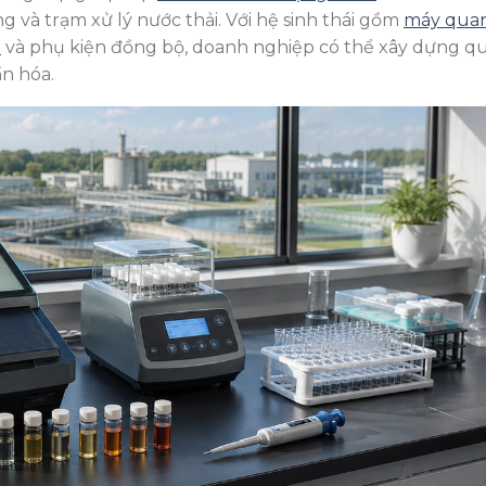
 và trạm xử lý nước thải. Với hệ sinh thái gồm
máy qua
D
và phụ kiện đồng bộ, doanh nghiệp có thể xây dựng q
n hóa.