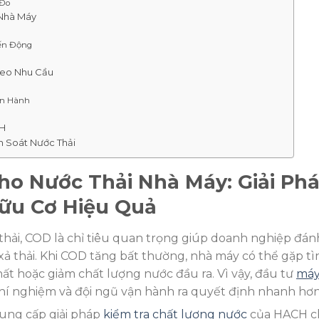
 Đo
Nhà Máy
iến Động
eo Nhu Cầu
ận Hành
CH
 Soát Nước Thải
o Nước Thải Nhà Máy: Giải Ph
Hữu Cơ Hiệu Quả
thải, COD là chỉ tiêu quan trọng giúp doanh nghiệp đán
xả thải. Khi COD tăng bất thường, nhà máy có thể gặp tì
chất hoặc giảm chất lượng nước đầu ra. Vì vậy, đầu tư
má
í nghiệm và đội ngũ vận hành ra quyết định nhanh hơn
ung cấp giải pháp
kiểm tra chất lượng nước
của HACH c