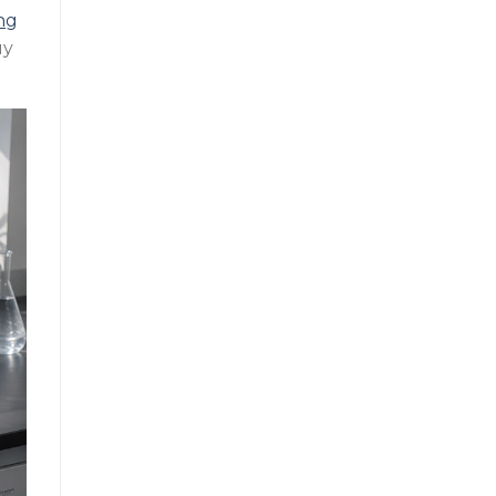
ng
uy