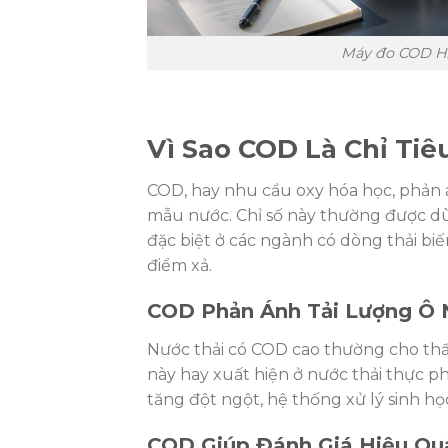
Máy đo COD HA
Vì Sao COD Là Chỉ Tiê
COD, hay nhu cầu oxy hóa học, phản 
mẫu nước. Chỉ số này thường được dù
đặc biệt ở các ngành có dòng thải bi
điểm xả.
COD Phản Ánh Tải Lượng Ô
Nước thải có COD cao thường cho thấ
này hay xuất hiện ở nước thải thực p
tăng đột ngột, hệ thống xử lý sinh học
COD Giúp Đánh Giá Hiệu Qu