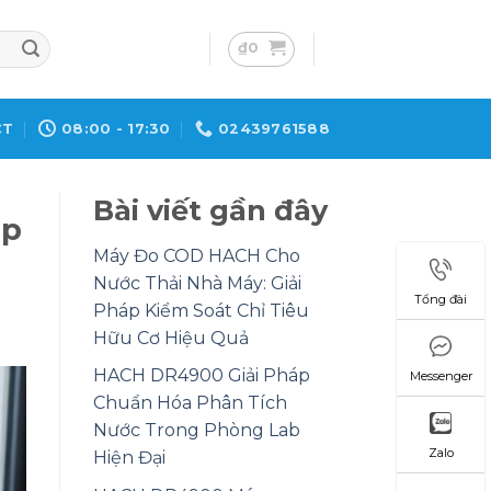
₫
0
CT
08:00 - 17:30
02439761588
Bài viết gần đây
áp
Máy Đo COD HACH Cho
Nước Thải Nhà Máy: Giải
Tổng đài
Pháp Kiểm Soát Chỉ Tiêu
Hữu Cơ Hiệu Quả
HACH DR4900 Giải Pháp
Messenger
Chuẩn Hóa Phân Tích
Nước Trong Phòng Lab
Zalo
Hiện Đại