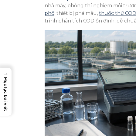
nhà máy, phòng thí nghiệm môi trường
phổ
, thiết bị phá mẫu,
thuốc thử CO
trình phân tích COD ổn định, dễ chuẩ
→
Mục lục bài viết