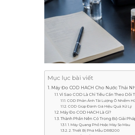
Mục lục bài viết
Máy Đo COD HACH Cho Nước Thải Nhà 
Vì Sao COD Là Chỉ Tiêu Cần Theo Dõi 
COD Phản Ánh Tải Lượng Ô Nhiễm H
COD Giúp Đánh Giá Hiệu Quả Xử Lý
Máy Đo COD HACH Là Gì?
Thành Phần Nên Có Trong Bộ Giải P
1. Máy Quang Phổ Hoặc Máy So Màu
2. Thiết Bị Phá Mẫu DRB200