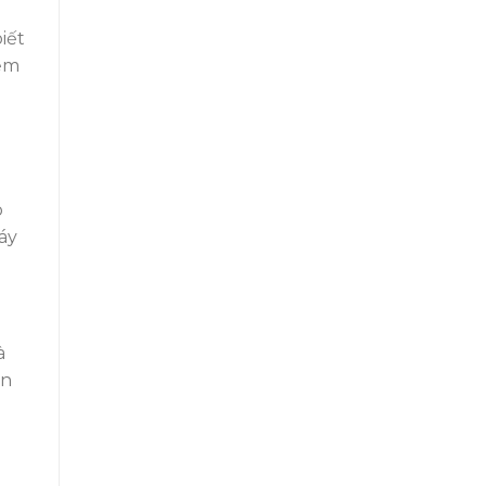
iết
iểm
o
áy
à
ên