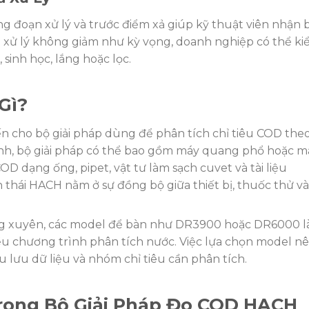
g đoạn xử lý và trước điểm xả giúp kỹ thuật viên nhận b
 xử lý không giảm như kỳ vọng, doanh nghiệp có thể k
, sinh học, lắng hoặc lọc.
Gì?
n cho bộ giải pháp dùng để phân tích chỉ tiêu COD the
h, bộ giải pháp có thể bao gồm máy quang phổ hoặc m
OD dạng ống, pipet, vật tư làm sạch cuvet và tài liệu
thái HACH nằm ở sự đồng bộ giữa thiết bị, thuốc thử và
ng xuyên, các model để bàn như DR3900 hoặc DR6000 l
ều chương trình phân tích nước. Việc lựa chọn model n
u lưu dữ liệu và nhóm chỉ tiêu cần phân tích.
rong Bộ Giải Pháp Đo COD HACH