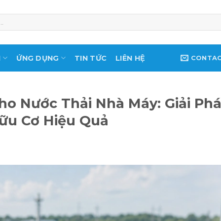
M
ỨNG DỤNG
TIN TỨC
LIÊN HỆ
CONTA
o Nước Thải Nhà Máy: Giải Ph
Hữu Cơ Hiệu Quả