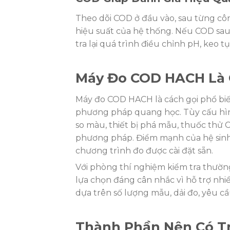
Theo dõi COD ở đầu vào, sau từng côn
hiệu suất của hệ thống. Nếu COD sau
tra lại quá trình điều chỉnh pH, keo tụ
Máy Đo COD HACH Là 
Máy đo COD HACH là cách gọi phổ biế
phương pháp quang học. Tùy cấu hìn
so màu, thiết bị phá mẫu, thuốc thử C
phương pháp. Điểm mạnh của hệ sinh 
chương trình đo được cài đặt sẵn.
Với phòng thí nghiệm kiểm tra thườ
lựa chọn đáng cân nhắc vì hỗ trợ nhi
dựa trên số lượng mẫu, dải đo, yêu cầ
Thành Phần Nên Có T