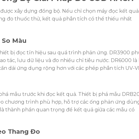
 được xây dựng đồng bộ. Nếu chỉ chọn máy đọc kết quả
g đo thuốc thử, kết quả phân tích có thể thiếu nhất
y So Màu
iết bị đọc tín hiệu sau quá trình phản ứng. DR3900 p
 tác, lưu dữ liệu và đo nhiều chỉ tiêu nước. DR6000 là 
ần dải ứng dụng rộng hơn với các phép phân tích UV-VI
phá mẫu trước khi đọc kết quả. Thiết bị phá mẫu DRB2
theo chương trình phù hợp, hỗ trợ các ống phản ứng dùn
 là thành phần quan trọng để kết quả giữa các mẫu có
eo Thang Đo