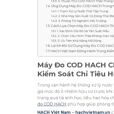
3. Thuốc Thử COD HACH Theo Thang
Ứng Dụng Máy Đo COD HACH Trong 
1. Trạm Xử Lý Nước Thải Tập Trung
2. Nhà Máy Sản Xuất Có Dòng Thải B
3. Phòng Thí Nghiệm Môi Trường
Cách Lựa Chọn Máy Đo COD HACH Th
1. Xác Định Dải Đo Và Tần Suất Mẫu
2. Chọn Cấu Hình Theo Không Gian V
3. Ưu Tiên Khả Năng Mở Rộng
Lợi Ích Khi Sử Dụng Máy Đo COD HA
HACH Việt Nam Đồng Hành Trong Kiểm
Máy Đo COD HACH Ch
Kiểm Soát Chỉ Tiêu 
Trong vận hành hệ thống xử lý nước 
giá mức độ ô nhiễm hữu cơ trước khi 
trạng quá tải sinh học, tiêu hao hóa 
đo COD HACH
phù hợp giúp phòng th
HACH Việt Nam
–
hachvietnam.vn
c