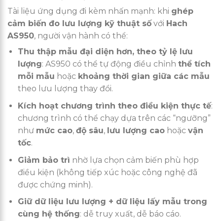
Tài liệu ứng dụng đi kèm nhấn mạnh: khi
ghép
cảm biến đo lưu lượng kỹ thuật số
với
Hach
AS950
, người vận hành có thể:
Thu thập mẫu đại diện hơn, theo tỷ lệ lưu
lượng
: AS950 có thể tự động điều chỉnh
thể tích
mỗi mẫu
hoặc
khoảng thời gian giữa các mẫu
theo lưu lượng thay đổi.
Kích hoạt chương trình theo điều kiện thực tế
:
chương trình có thể chạy dựa trên các “ngưỡng”
như
mức cao
,
độ sâu
,
lưu lượng cao
hoặc
vận
tốc
.
Giảm bảo trì
nhờ lựa chọn cảm biến phù hợp
điều kiện (không tiếp xúc hoặc công nghệ đã
được chứng minh).
Giữ dữ liệu lưu lượng + dữ liệu lấy mẫu trong
cùng hệ thống
: dễ truy xuất, dễ báo cáo.