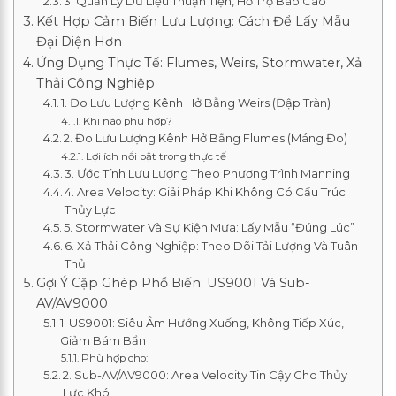
3. Quản Lý Dữ Liệu Thuận Tiện, Hỗ Trợ Báo Cáo
Kết Hợp Cảm Biến Lưu Lượng: Cách Để Lấy Mẫu
Đại Diện Hơn
Ứng Dụng Thực Tế: Flumes, Weirs, Stormwater, Xả
Thải Công Nghiệp
1. Đo Lưu Lượng Kênh Hở Bằng Weirs (Đập Tràn)
Khi nào phù hợp?
2. Đo Lưu Lượng Kênh Hở Bằng Flumes (Máng Đo)
Lợi ích nổi bật trong thực tế
3. Ước Tính Lưu Lượng Theo Phương Trình Manning
4. Area Velocity: Giải Pháp Khi Không Có Cấu Trúc
Thủy Lực
5. Stormwater Và Sự Kiện Mưa: Lấy Mẫu “Đúng Lúc”
6. Xả Thải Công Nghiệp: Theo Dõi Tải Lượng Và Tuân
Thủ
Gợi Ý Cặp Ghép Phổ Biến: US9001 Và Sub-
AV/AV9000
1. US9001: Siêu Âm Hướng Xuống, Không Tiếp Xúc,
Giảm Bám Bẩn
Phù hợp cho:
2. Sub-AV/AV9000: Area Velocity Tin Cậy Cho Thủy
Lực Khó