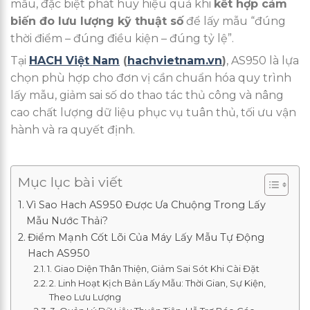
mẫu, đặc biệt phát huy hiệu quả khi
kết hợp cảm
biến đo lưu lượng kỹ thuật số
để lấy mẫu “đúng
thời điểm – đúng điều kiện – đúng tỷ lệ”.
Tại
HACH Việt Nam
(
hachvietnam.vn
)
, AS950 là lựa
chọn phù hợp cho đơn vị cần chuẩn hóa quy trình
lấy mẫu, giảm sai số do thao tác thủ công và nâng
cao chất lượng dữ liệu phục vụ tuân thủ, tối ưu vận
hành và ra quyết định.
Mục lục bài viết
Vì Sao Hach AS950 Được Ưa Chuộng Trong Lấy
Mẫu Nước Thải?
Điểm Mạnh Cốt Lõi Của Máy Lấy Mẫu Tự Động
Hach AS950
1. Giao Diện Thân Thiện, Giảm Sai Sót Khi Cài Đặt
2. Linh Hoạt Kịch Bản Lấy Mẫu: Thời Gian, Sự Kiện,
Theo Lưu Lượng