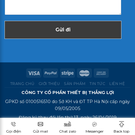
Gửi đi
TRANG CHỦ
GIỚI THIỆU
SẢN PHẨM
TIN TỨC
LIÊN HỆ
CÔNG TY CỔ PHẦN THIẾT BỊ THẮNG LỢI
GPKD số 0100516510 do Sở KH và ĐT TP Hà Nội cấp ngày
09/05/2005
Đăng ký thay đổi lần thứ 13, ngày 26/04/2019
Địa Chỉ: số 6 Hòa Mã, P. Hai Bà Trưng, Tp. Hà Nội
Gọi điện
Gửi mail
Chat zalo
Messenger
Back top