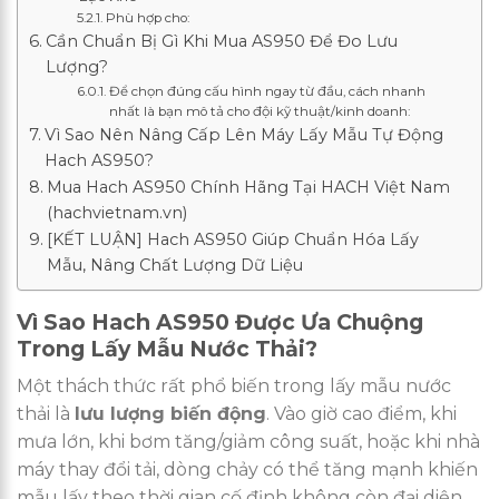
Phù hợp cho:
Cần Chuẩn Bị Gì Khi Mua AS950 Để Đo Lưu
Lượng?
Để chọn đúng cấu hình ngay từ đầu, cách nhanh
nhất là bạn mô tả cho đội kỹ thuật/kinh doanh:
Vì Sao Nên Nâng Cấp Lên Máy Lấy Mẫu Tự Động
Hach AS950?
Mua Hach AS950 Chính Hãng Tại HACH Việt Nam
(hachvietnam.vn)
[KẾT LUẬN] Hach AS950 Giúp Chuẩn Hóa Lấy
Mẫu, Nâng Chất Lượng Dữ Liệu
Vì Sao Hach AS950 Được Ưa Chuộng
Trong Lấy Mẫu Nước Thải?
Một thách thức rất phổ biến trong lấy mẫu nước
thải là
lưu lượng biến động
. Vào giờ cao điểm, khi
mưa lớn, khi bơm tăng/giảm công suất, hoặc khi nhà
máy thay đổi tải, dòng chảy có thể tăng mạnh khiến
mẫu lấy theo thời gian cố định không còn đại diện.