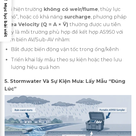
Mục lục bài viết
Khi hiện trường
không có weir/flume
, thủy lực
“khó”, hoặc có khả năng
surcharge
, phương pháp
Area Velocity (Q = A × V̄)
thường được ưu tiên.
Đây là môi trường phù hợp để kết hợp AS950 với
cảm biến AV/Sub-AV nhằm:
Bắt được biến động vận tốc trong ống/kênh
Triển khai lấy mẫu theo sự kiện hoặc theo lưu
lượng hiệu quả hơn
5. Stormwater Và Sự Kiện Mưa: Lấy Mẫu “Đúng
Lúc”