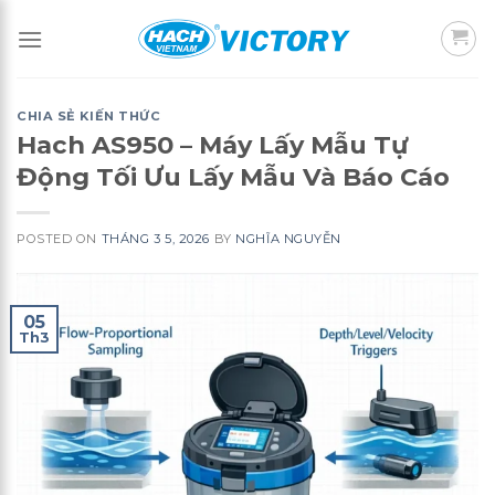
Skip
to
content
CHIA SẺ KIẾN THỨC
Hach AS950 – Máy Lấy Mẫu Tự
Động Tối Ưu Lấy Mẫu Và Báo Cáo
POSTED ON
THÁNG 3 5, 2026
BY
NGHĨA NGUYỄN
05
Th3