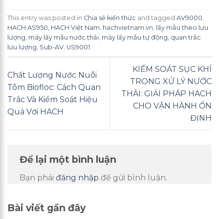
This entry was posted in
Chia sẻ kiến thức
and tagged
AV9000
,
HACH AS950
,
HACH Việt Nam
,
hachvietnam.vn
,
lấy mẫu theo lưu
lượng
,
máy lấy mẫu nước thải
,
máy lấy mẫu tự động
,
quan trắc
lưu lượng
,
Sub-AV
,
US9001
.
KIỂM SOÁT SỤC KHÍ
Chất Lượng Nước Nuôi
TRONG XỬ LÝ NƯỚC
Tôm Biofloc: Cách Quan
THẢI: GIẢI PHÁP HACH
Trắc Và Kiểm Soát Hiệu
CHO VẬN HÀNH ỔN
Quả Với HACH
ĐỊNH
Để lại một bình luận
Bạn phải
đăng nhập
để gửi bình luận.
Bài viết gần đây