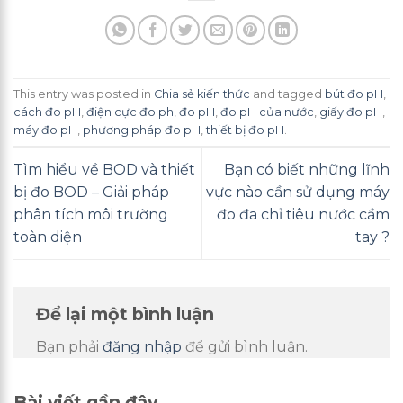
This entry was posted in
Chia sẻ kiến thức
and tagged
bút đo pH
,
cách đo pH
,
điện cực đo ph
,
đo pH
,
đo pH của nước
,
giấy đo pH
,
máy đo pH
,
phương pháp đo pH
,
thiết bị đo pH
.
Tìm hiểu về BOD và thiết
Bạn có biết những lĩnh
bị đo BOD – Giải pháp
vực nào cần sử dụng máy
phân tích môi trường
đo đa chỉ tiêu nước cầm
toàn diện
tay ?
Để lại một bình luận
Bạn phải
đăng nhập
để gửi bình luận.
Bài viết gần đây