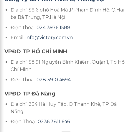
Địa chỉ: Số 6 phố Hoà Mã ,P.Phạm Đình Hổ, Q.Hai
bà Bà Trưng, TP.Hà Nội
Điện thoại:
024 3976 1588
Email:
info@victory.com.vn
VPĐD TP HỒ CHÍ MINH
Địa chỉ: Số 91 Nguyễn Bỉnh Khiêm, Quận 1, Tp Hồ
Chí Minh
Điện thoại:
028 3910 4694
VPĐD TP Đà Nẵng
Địa chỉ: 234 Hà Huy Tập, Q Thanh Khê, TP Đà
Nẵng
Điện Thoại:
0236 3811 646