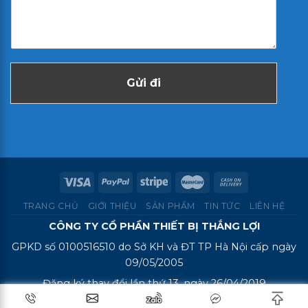
Gửi đi
TRANG CHỦ
GIỚI THIỆU
SẢN PHẨM
TIN TỨC
LIÊN HỆ
CÔNG TY CỔ PHẦN THIẾT BỊ THẮNG LỢI
GPKD số 0100516510 do Sở KH và ĐT TP Hà Nội cấp ngày
09/05/2005
Đăng ký thay đổi lần thứ 13, ngày 26/04/2019
Địa Chỉ: số 6 Hòa Mã, P. Hai Bà Trưng, Tp. Hà Nội