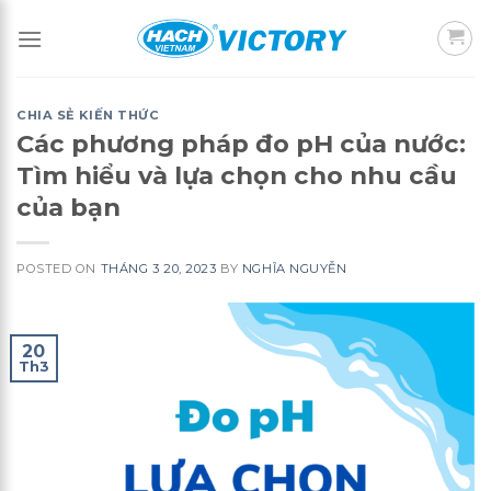
Skip
to
content
CHIA SẺ KIẾN THỨC
Các phương pháp đo pH của nước:
Tìm hiểu và lựa chọn cho nhu cầu
của bạn
POSTED ON
THÁNG 3 20, 2023
BY
NGHĨA NGUYỄN
20
Th3