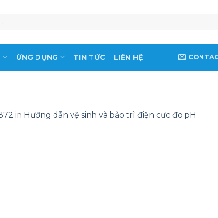
M
ỨNG DỤNG
TIN TỨC
LIÊN HỆ
CONTA
 372
in
Hướng dẫn vệ sinh và bảo trì điện cực đo pH