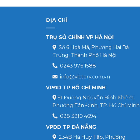
ĐỊA CHỈ
TRỤ SỞ CHÍNH VP HÀ NỘI
Số 6 Hoà Mã, Phường Hai Bà
Trưng, Thành Phố Hà Nội
0243 976 1588
info@victory.com.vn
VPĐD TP HỒ CHÍ MINH
91 Đường Nguyễn Bỉnh Khiêm,
Phường Tân Định, TP. Hồ Chí Minh
028 3910 4694
VPĐD TP ĐÀ NẴNG
234B Hà Huy Tập, Phường