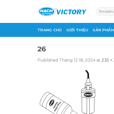
Skip
to
Tìm
kiếm:
content
TRANG CHỦ
GIỚI THIỆU
SẢN PHẨ
26
Published
Tháng 12 18, 2024
at
235 ×