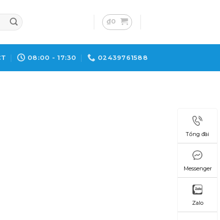
₫
0
CT
08:00 - 17:30
02439761588
Tổng đài
Messenger
Zalo