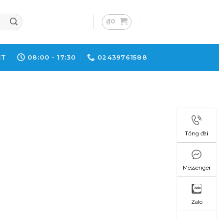
₫
0
CT
08:00 - 17:30
02439761588
Tổng đài
Messenger
Zalo