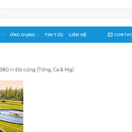
M
ỨNG DỤNG
TIN TỨC
LIÊN HỆ
CONTA
 380
in
Độ cứng (Tổng, Ca & Mg)