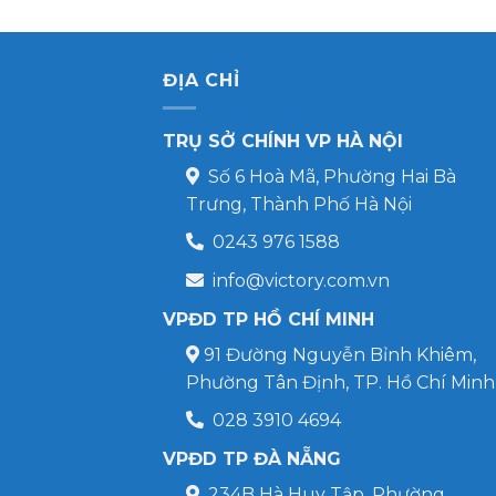
ĐỊA CHỈ
TRỤ SỞ CHÍNH VP HÀ NỘI
Số 6 Hoà Mã, Phường Hai Bà
Trưng, Thành Phố Hà Nội
0243 976 1588
info@victory.com.vn
VPĐD TP HỒ CHÍ MINH
91 Đường Nguyễn Bỉnh Khiêm,
Phường Tân Định, TP. Hồ Chí Minh
028 3910 4694
VPĐD TP ĐÀ NẴNG
234B Hà Huy Tập, Phường