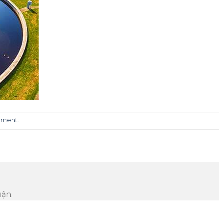
mment
.
uận.