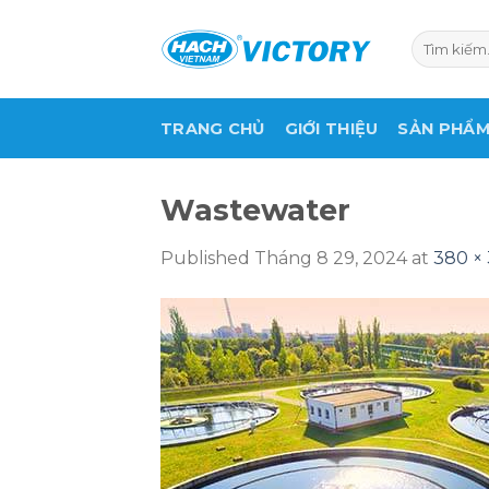
Skip
to
Tìm
kiếm:
content
TRANG CHỦ
GIỚI THIỆU
SẢN PHẨ
Wastewater
Published
Tháng 8 29, 2024
at
380 ×