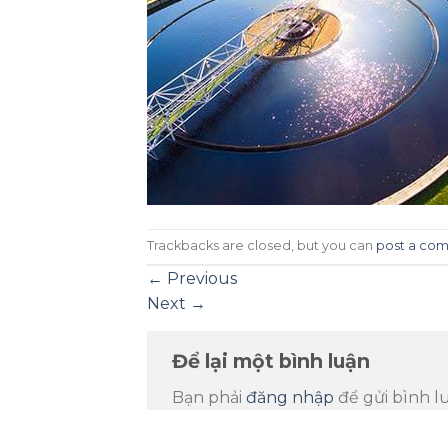
Trackbacks are closed, but you can
post a co
←
Previous
Next
→
Để lại một bình luận
Bạn phải
đăng nhập
để gửi bình l