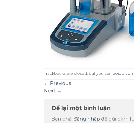
Trackbacks are closed, but you can
post a co
←
Previous
Next
→
Để lại một bình luận
Bạn phải
đăng nhập
để gửi bình l