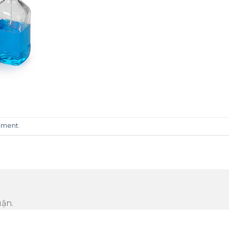
mment
.
uận.