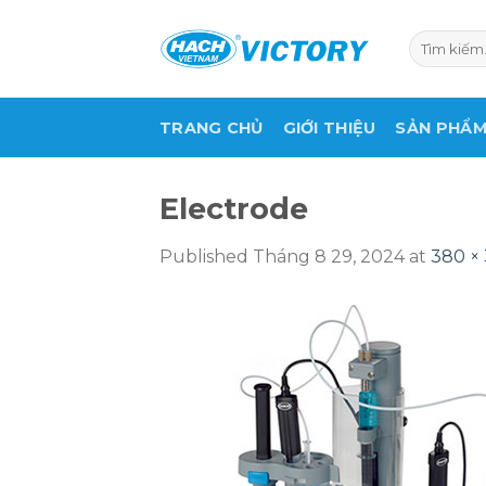
Skip
to
Tìm
kiếm:
content
TRANG CHỦ
GIỚI THIỆU
SẢN PHẨ
Electrode
Published
Tháng 8 29, 2024
at
380 ×