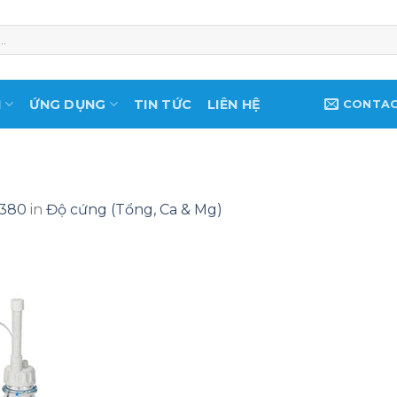
M
ỨNG DỤNG
TIN TỨC
LIÊN HỆ
CONTA
 380
in
Độ cứng (Tổng, Ca & Mg)