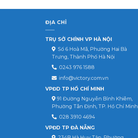
ĐỊA CHỈ
TRỤ SỞ CHÍNH VP HÀ NỘI
Số 6 Hoà Mã, Phường Hai Bà
Trưng, Thành Phố Hà Nội
0243 976 1588
info@victory.com.vn
VPĐD TP HỒ CHÍ MINH
91 Đường Nguyễn Bỉnh Khiêm,
Phường Tân Định, TP. Hồ Chí Minh
028 3910 4694
VPĐD TP ĐÀ NẴNG
234B Hà Huy Tập, Phường