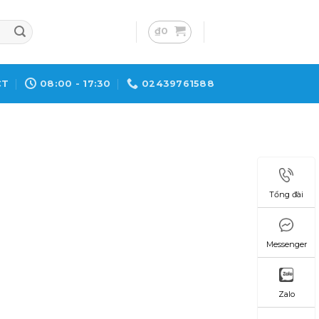
₫
0
CT
08:00 - 17:30
02439761588
Tổng đài
Messenger
Zalo