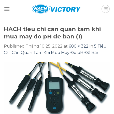
Skip
to
content
HACH tieu chi can quan tam khi
mua may do pH de ban (1)
Published
Tháng 10 25, 2022
at
600 × 322
in
5 Tiêu
Chí Cần Quan Tâm Khi Mua Máy Đo pH Để Bàn