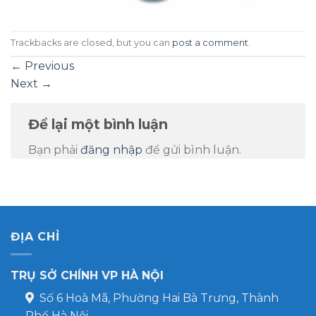
Trackbacks are closed, but you can
post a comment
.
←
Previous
Next
→
Để lại một bình luận
Bạn phải
đăng nhập
để gửi bình luận.
ĐỊA CHỈ
TRỤ SỞ CHÍNH VP HÀ NỘI
Số 6 Hoà Mã, Phường Hai Bà Trưng, Thành
Phố Hà Nội