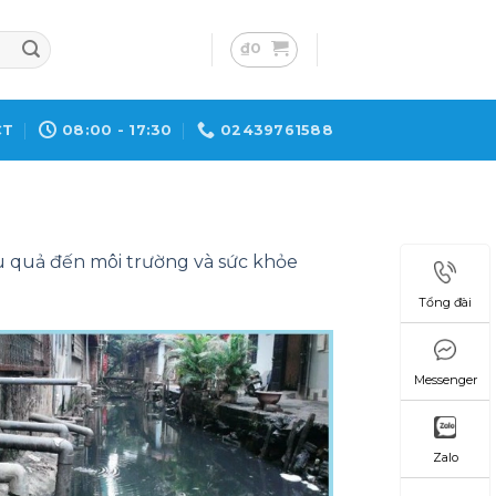
₫
0
CT
08:00 - 17:30
02439761588
u quả đến môi trường và sức khỏe
Tổng đài
Messenger
Zalo