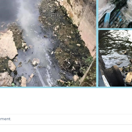
mment
.