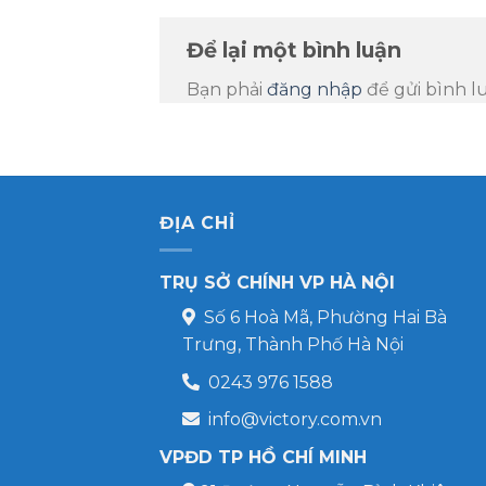
Để lại một bình luận
Bạn phải
đăng nhập
để gửi bình l
ĐỊA CHỈ
TRỤ SỞ CHÍNH VP HÀ NỘI
Số 6 Hoà Mã, Phường Hai Bà
Trưng, Thành Phố Hà Nội
0243 976 1588
info@victory.com.vn
VPĐD TP HỒ CHÍ MINH