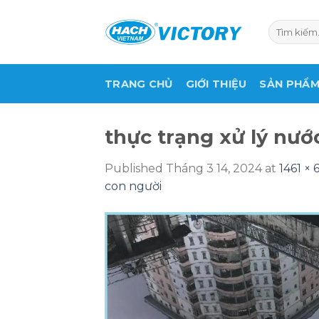
Skip
to
Tìm
kiếm:
content
TRANG CHỦ
GIỚI THIỆU
SẢN PHẨ
thực trạng xử lý nướ
Published
Tháng 3 14, 2024
at
1461 × 
con người