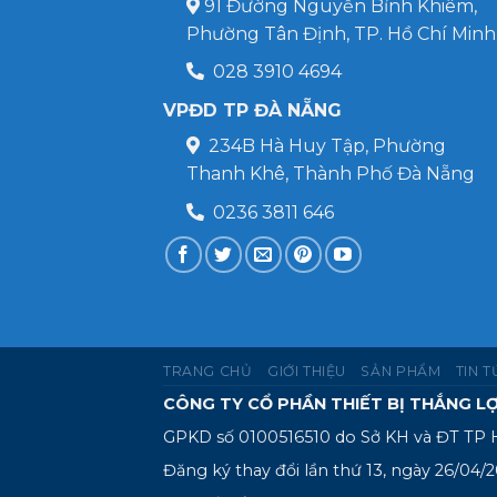
91 Đường Nguyễn Bỉnh Khiêm,
Phường Tân Định, TP. Hồ Chí Minh
028 3910 4694
VPĐD TP ĐÀ NẴNG
234B Hà Huy Tập, Phường
Thanh Khê, Thành Phố Đà Nẵng
0236 3811 646
TRANG CHỦ
GIỚI THIỆU
SẢN PHẨM
TIN 
CÔNG TY CỔ PHẦN THIẾT BỊ THẮNG LỢ
GPKD số 0100516510 do Sở KH và ĐT TP 
Đăng ký thay đổi lần thứ 13, ngày 26/04/