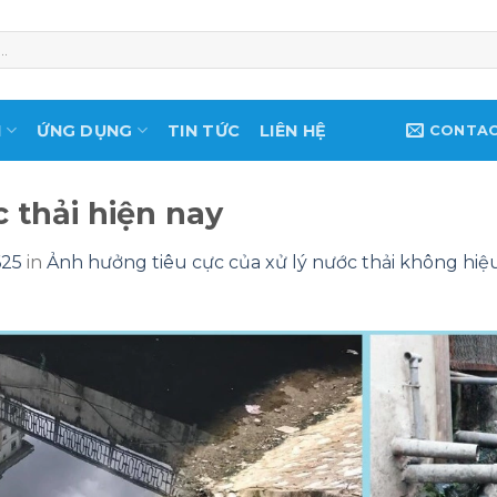
M
ỨNG DỤNG
TIN TỨC
LIÊN HỆ
CONTA
c thải hiện nay
625
in
Ảnh hưởng tiêu cực của xử lý nước thải không hiệ