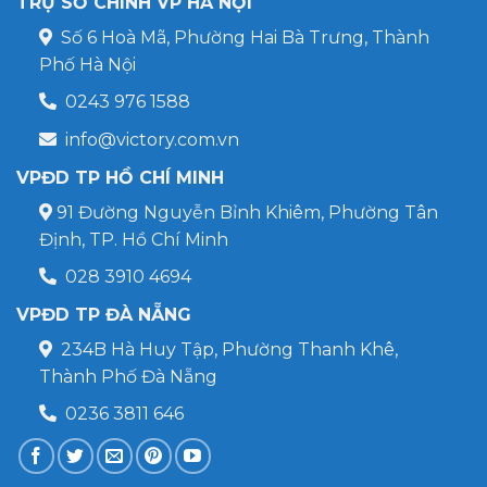
TRỤ SỞ CHÍNH VP HÀ NỘI
Số 6 Hoà Mã, Phường Hai Bà Trưng, Thành
Phố Hà Nội
0243 976 1588
info@victory.com.vn
VPĐD TP HỒ CHÍ MINH
91 Đường Nguyễn Bỉnh Khiêm, Phường Tân
Định, TP. Hồ Chí Minh
028 3910 4694
VPĐD TP ĐÀ NẴNG
234B Hà Huy Tập, Phường Thanh Khê,
Thành Phố Đà Nẵng
0236 3811 646