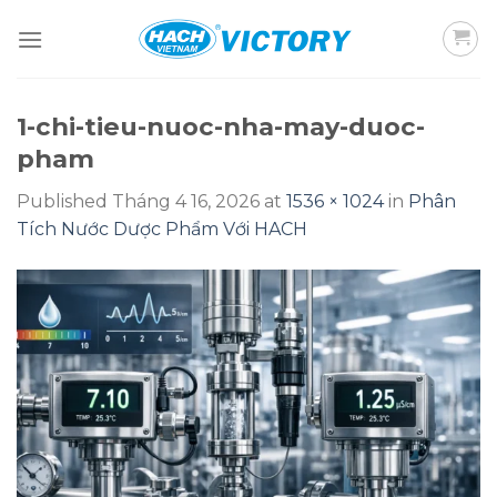
Skip
to
content
1-chi-tieu-nuoc-nha-may-duoc-
pham
Published
Tháng 4 16, 2026
at
1536 × 1024
in
Phân
Tích Nước Dược Phẩm Với HACH