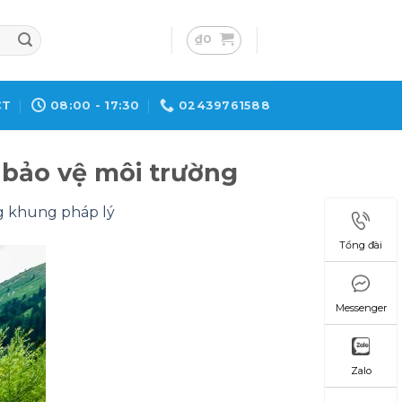
₫
0
CT
08:00 - 17:30
02439761588
 bảo vệ môi trường
g khung pháp lý
Tổng đài
Messenger
Zalo