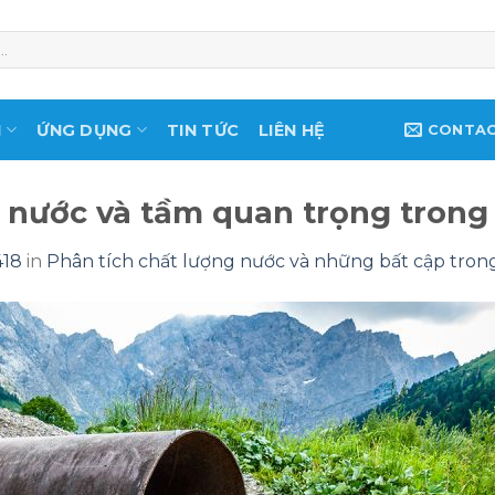
M
ỨNG DỤNG
TIN TỨC
LIÊN HỆ
CONTA
g nước và tầm quan trọng trong
418
in
Phân tích chất lượng nước và những bất cập tron