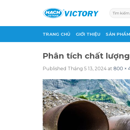
Skip
to
Tìm
kiếm:
content
TRANG CHỦ
GIỚI THIỆU
SẢN PHẨ
Phân tích chất lượn
Published
Tháng 5 13, 2024
at
800 × 