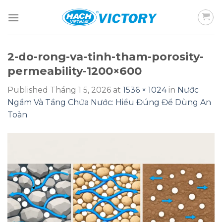
Skip
to
content
2-do-rong-va-tinh-tham-porosity-
permeability-1200×600
Published
Tháng 1 5, 2026
at
1536 × 1024
in
Nước
Ngầm Và Tầng Chứa Nước: Hiểu Đúng Để Dùng An
Toàn