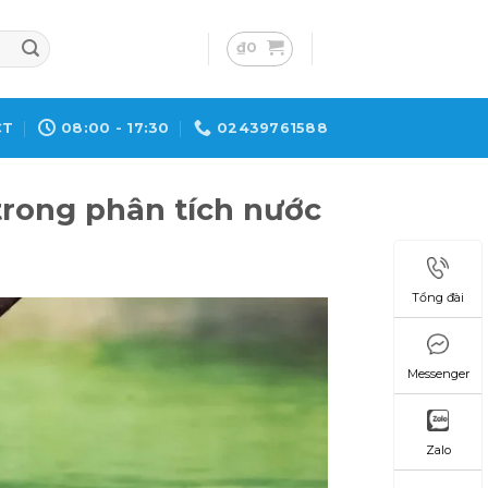
₫
0
CT
08:00 - 17:30
02439761588
trong phân tích nước
Tổng đài
Messenger
Zalo