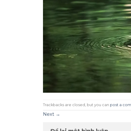
Trackbacks are closed, but you can
post a co
Next
→
Để lại một bình luận