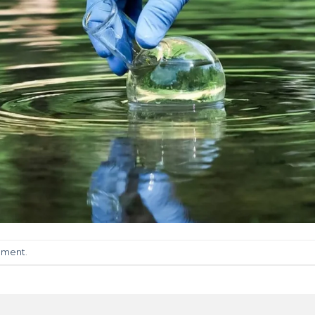
mment
.