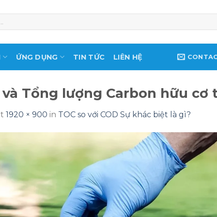
M
ỨNG DỤNG
TIN TỨC
LIÊN HỆ
CONTA
 và Tổng lượng Carbon hữu cơ 
t
1920 × 900
in
TOC so với COD Sự khác biệt là gì?