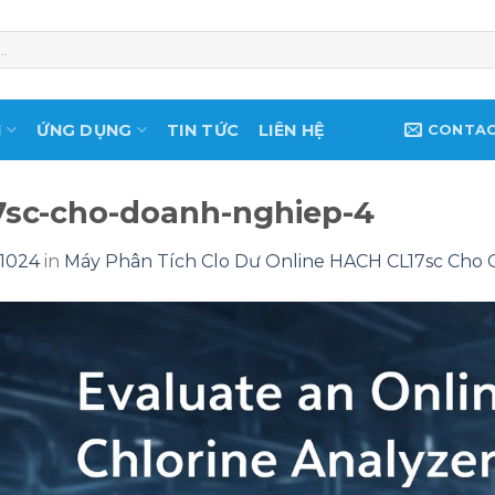
M
ỨNG DỤNG
TIN TỨC
LIÊN HỆ
CONTA
17sc-cho-doanh-nghiep-4
 1024
in
Máy Phân Tích Clo Dư Online HACH CL17sc Cho 