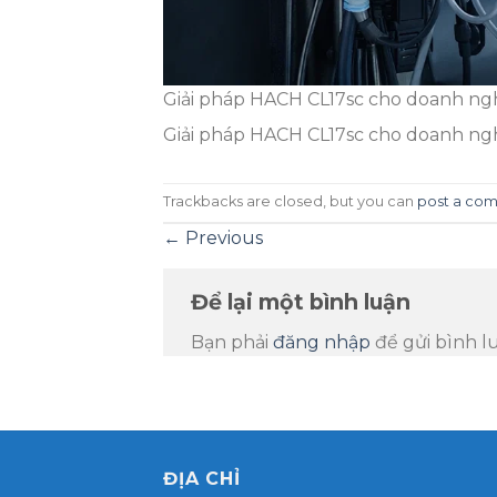
Giải pháp HACH CL17sc cho doanh nghi
Giải pháp HACH CL17sc cho doanh nghi
Trackbacks are closed, but you can
post a co
←
Previous
Để lại một bình luận
Bạn phải
đăng nhập
để gửi bình l
ĐỊA CHỈ