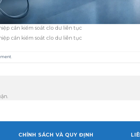
ệp cần kiểm soát clo dư liên tục
ệp cần kiểm soát clo dư liên tục
mment
.
uận.
CHÍNH SÁCH VÀ QUY ĐỊNH
LI