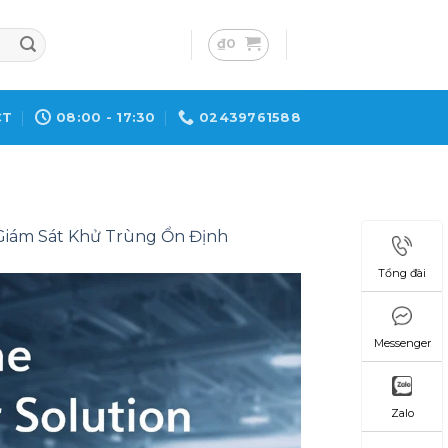
₫
0
CT
08:00 - 17:30
02439761588
Giám Sát Khử Trùng Ổn Định
Tổng đài
Messenger
Zalo