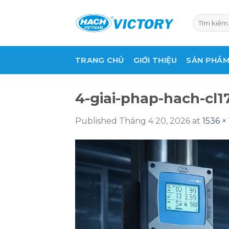
Skip
to
Tìm
kiếm:
content
TRANG CHỦ
GIỚI THIỆU
SẢN PHẨ
4-giai-phap-hach-cl
Published
Tháng 4 20, 2026
at
1536 ×