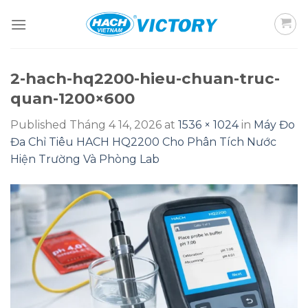
Skip
to
content
2-hach-hq2200-hieu-chuan-truc-
quan-1200×600
Published
Tháng 4 14, 2026
at
1536 × 1024
in
Máy Đo
Đa Chỉ Tiêu HACH HQ2200 Cho Phân Tích Nước
Hiện Trường Và Phòng Lab