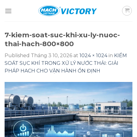
Skip
to
content
7-kiem-soat-suc-khi-xu-ly-nuoc-
thai-hach-800×800
Published
Tháng 3 10, 2026
at
1024 × 1024
in
KIỂM
SOÁT SỤC KHÍ TRONG XỬ LÝ NƯỚC THẢI: GIẢI
PHÁP HACH CHO VẬN HÀNH ỔN ĐỊNH