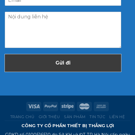
Gửi đi
TRANG CHỦ
GIỚI THIỆU
SẢN PHẨM
TIN TỨC
LIÊN HỆ
CÔNG TY CỔ PHẦN THIẾT BỊ THẮNG LỢI
GPKD số 0100516510 do Sở KH và ĐT TP Hà Nội cấp ngày