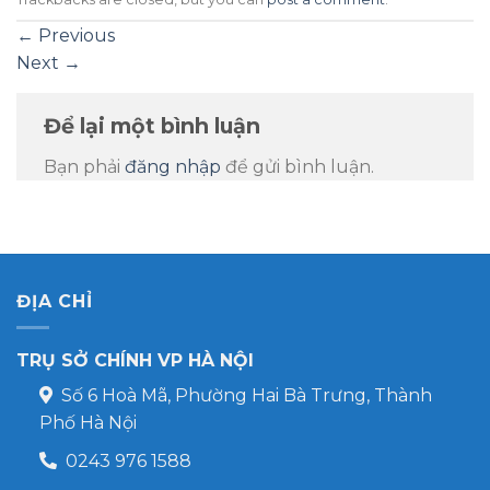
←
Previous
Next
→
Để lại một bình luận
Bạn phải
đăng nhập
để gửi bình luận.
ĐỊA CHỈ
TRỤ SỞ CHÍNH VP HÀ NỘI
Số 6 Hoà Mã, Phường Hai Bà Trưng, Thành
Phố Hà Nội
0243 976 1588