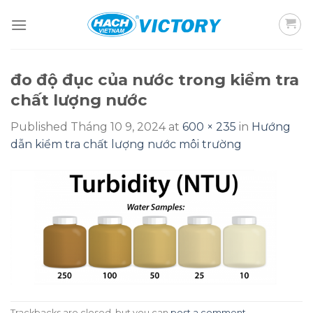
Skip
to
content
đo độ đục của nước trong kiểm tra
chất lượng nước
Published
Tháng 10 9, 2024
at
600 × 235
in
Hướng
dẫn kiểm tra chất lượng nước môi trường
Trackbacks are closed, but you can
post a comment
.