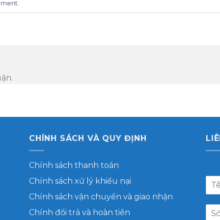
mment
.
uận.
CHÍNH SÁCH VÀ QUY ĐỊNH
LI
Chính sách thanh toán
Chính sách xử lý khiếu nại
Chính sách vận chuyển và giao nhận
Chính đổi trả và hoàn tiền