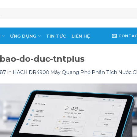
M
ỨNG DỤNG
TIN TỨC
LIÊN HỆ
CONTA
bao-do-duc-tntplus
887
in
HACH DR4900 Máy Quang Phổ Phân Tích Nước Ch