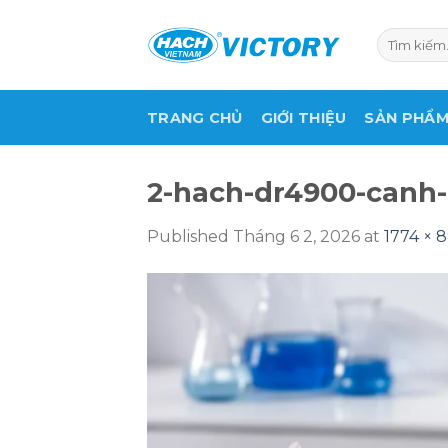
Skip
to
Tìm
kiếm:
content
TRANG CHỦ
GIỚI THIỆU
SẢN PHẨ
2-hach-dr4900-canh-
Published
Tháng 6 2, 2026
at
1774 × 