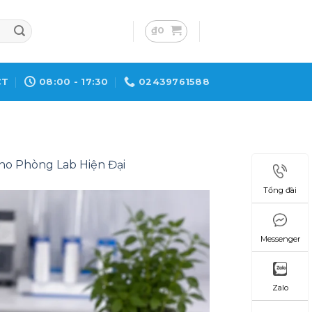
₫
0
CT
08:00 - 17:30
02439761588
o Phòng Lab Hiện Đại
Tổng đài
Messenger
Zalo