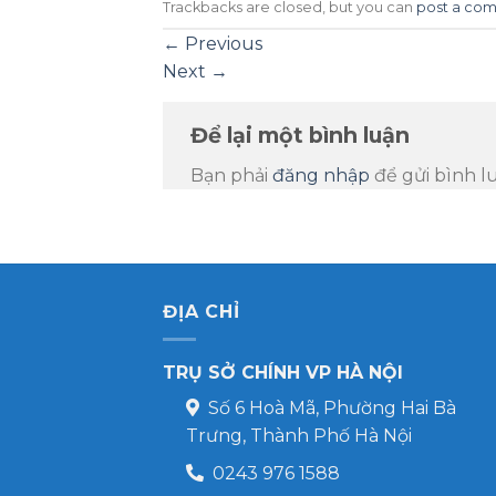
Trackbacks are closed, but you can
post a co
←
Previous
Next
→
Để lại một bình luận
Bạn phải
đăng nhập
để gửi bình l
ĐỊA CHỈ
TRỤ SỞ CHÍNH VP HÀ NỘI
Số 6 Hoà Mã, Phường Hai Bà
Trưng, Thành Phố Hà Nội
0243 976 1588