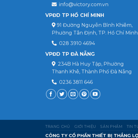
info@victory.com.vn
VPĐD TP HỒ CHÍ MINH
91 Đường Nguyễn Bỉnh Khiêm,
Phường Tân Định, TP. Hồ Chí Minh
028 3910 4694
VPĐD TP ĐÀ NẴNG
234B Hà Huy Tập, Phường
Thanh Khê, Thành Phố Đà Nẵng
0236 3811 646
TRANG CHỦ
GIỚI THIỆU
SẢN PHẨM
TIN 
CÔNG TY CỔ PHẦN THIẾT BỊ THẮNG LỢ