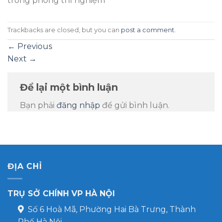
trong phòng thí nghiệm
Trackbacks are closed, but you can
post a comment
.
←
Previous
Next
→
Để lại một bình luận
Bạn phải
đăng nhập
để gửi bình luận.
ĐỊA CHỈ
TRỤ SỞ CHÍNH VP HÀ NỘI
Số 6 Hoà Mã, Phường Hai Bà Trưng, Thành
Phố Hà Nội