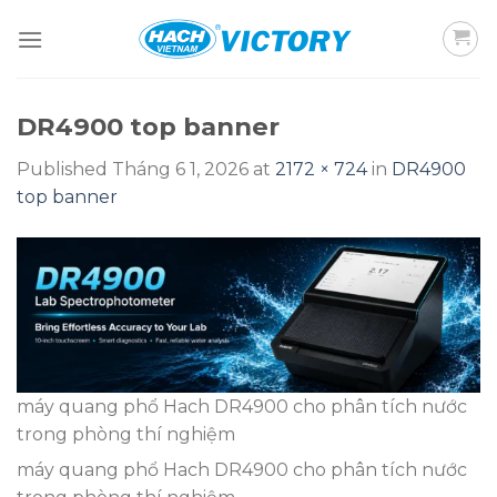
Skip
to
content
DR4900 top banner
Published
Tháng 6 1, 2026
at
2172 × 724
in
DR4900
top banner
máy quang phổ Hach DR4900 cho phân tích nước
trong phòng thí nghiệm
máy quang phổ Hach DR4900 cho phân tích nước