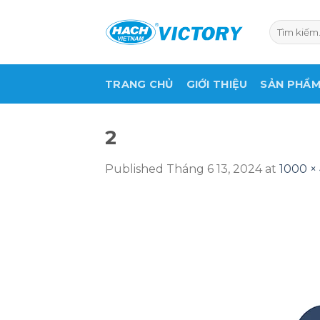
Skip
to
Tìm
kiếm:
content
TRANG CHỦ
GIỚI THIỆU
SẢN PHẨ
2
Published
Tháng 6 13, 2024
at
1000 × 