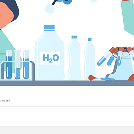
mment
.