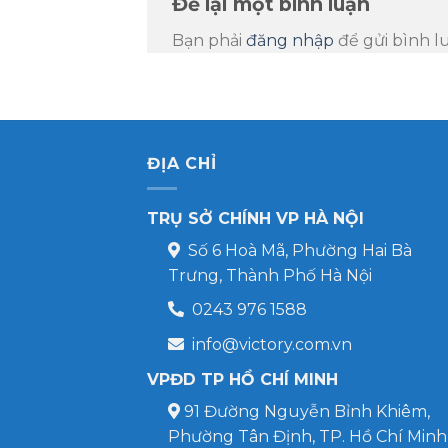
Để lại một bình luận
Bạn phải
đăng nhập
để gửi bình l
ĐỊA CHỈ
TRỤ SỞ CHÍNH VP HÀ NỘI
Số 6 Hoà Mã, Phường Hai Bà
Trưng, Thành Phố Hà Nội
0243 976 1588
info@victory.com.vn
VPĐD TP HỒ CHÍ MINH
91 Đường Nguyễn Bỉnh Khiêm,
Phường Tân Định, TP. Hồ Chí Minh