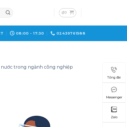
₫
0
CT
08:00 - 17:30
02439761588
 nước trong ngành công nghiệp
Tổng đài
Messenger
Zalo